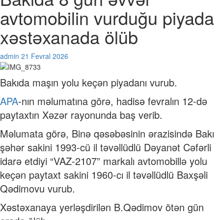
avtomobilin vurduğu piyada
xəstəxanada ölüb
admin
21 Fevral 2026
Bakıda maşın yolu keçən piyadanı vurub.
APA
-nın məlumatına görə, hadisə fevralın 12-də
paytaxtın Xəzər rayonunda baş verib.
Məlumata görə, Binə qəsəbəsinin ərazisində Bakı
şəhər sakini 1993-cü il təvəllüdlü Dəyanət Cəfərli
idarə etdiyi “VAZ-2107” markalı avtomobillə yolu
keçən paytaxt sakini 1960-cı il təvəllüdlü Baxşəli
Qədimovu vurub.
Xəstəxanaya yerləşdirilən B.Qədimov ötən gün