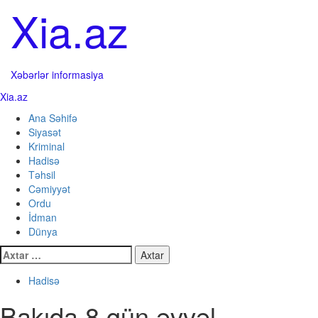
Skip
Xia.az
to
content
Xəbərlər informasiya
Primary
Xia.az
Menu
Ana Səhifə
Siyasət
Kriminal
Hadisə
Təhsil
Cəmiyyət
Ordu
İdman
Dünya
Axtarış:
Hadisə
Bakıda 8 gün əvvəl