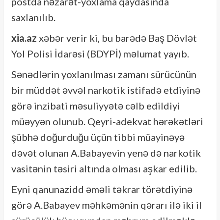
postda nəzarət-yoxlama qaydasında
saxlanılıb.
xia.az
xəbər verir ki, bu barədə Baş Dövlət
Yol Polisi İdarəsi (BDYPİ) məlumat yayıb.
Sənədlərin yoxlanılması zamanı sürücünün
bir müddət əvvəl narkotik istifadə etdiyinə
görə inzibati məsuliyyətə cəlb edildiyi
müəyyən olunub. Qeyri-adekvat hərəkətləri
şübhə doğurduğu üçün tibbi müayinəyə
dəvət olunan A.Babayevin yenə də narkotik
vasitənin təsiri altında olması aşkar edilib.
Eyni qanunazidd əməli təkrar törətdiyinə
görə A.Babayev məhkəmənin qərarı ilə iki il