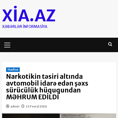
Skip
XIA.AZ
to
content
XƏBƏRLƏR INFORMASIYA
Primary
Menu
Hadisə
Narkotikin təsiri altında
avtomobil idarə edən şəxs
sürücülük hüququndan
MƏHRUM EDİLDİ
admin
21 Fevral 2026