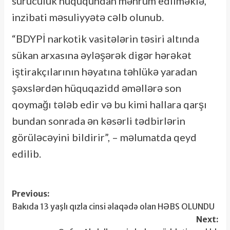
sürücülük hüququndan məhrum edilməklə,
inzibati məsuliyyətə cəlb olunub.
“BDYPİ narkotik vasitələrin təsiri altında
sükan arxasına əyləşərək digər hərəkət
iştirakçılarının həyatına təhlükə yaradan
şəxslərdən hüquqazidd əməllərə son
qoymağı tələb edir və bu kimi hallara qarşı
bundan sonrada ən kəsərli tədbirlərin
görüləcəyini bildirir”, – məlumatda qeyd
edilib.
Post
Previous:
Bakıda 13 yaşlı qızla cinsi əlaqədə olan HƏBS OLUNDU
navigation
Next: