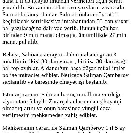
daha 1 il də işləyib imtahan vermələri üçün şərait
yaradılıb. Bu zaman onlar bəzi şəxslərin vasitəsilə
Salmanla tanış olublar. Salman onlara növbəti il
keçiriləcək sertifikasiya imtahanından 50-dən yuxarı
bal yazılacağına dair vəd verib. Bunun üçün hər
birindən 9 min manat olmaqla, ümumilikdə 27 min
manat pul alıb.
Beləcə, Salmana arxayın olub imtahana girən 3
müəllimin ikisi 30-dan yuxarı, biri isə 30-dan aşağı
bal toplayıblar. Aldandığını başa düşən müəllimlər
polisə müraciət ediblər. Nəticədə Salman Qəmbərov
saxlanılıb və barəsində cinayət işi başlanıb.
İstintaq zamanı Salman hər üç müəllimə vurduğu
ziyanı tam ödəyib. Zərərçəkənlər ondan şikayətçi
olmadıqlarını və onun barəsində yüngül cəza
verilməsini məhkəmədən xahiş ediblər.
Məhkəmənin qərarı ilə Salman Qəmbərov 1 il 5 ay