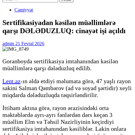
Cəmiyyət
Sertifikasiyadan kəsilən müəllimlərə
qarşı DƏLƏDUZLUQ: cinayət işi açıldı
admin
21 Fevral 2026
Goranboyda sertifikasiya imtahanından kəsilən
müəllimlərə qarşı dələduzluq edilib.
Lent.az
-ın əldə etdiyi məlumata görə, 47 yaşlı rayon
sakini Salman Qəmbərov (ad və soyad şərtidir) xeyli
miqdarda dələduzluqda təqsirləndirilir.
İttiham aktına görə, rayon ərazisindəki orta
məktəblərdə ayrı-ayrı fənlərdən dərs keçən 3
müəllim Elm və Təhsil Nazirliyinin keçirdiyi
sertifikasiya imtahanından kəsiliblər. Lakin onlara