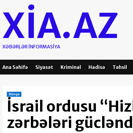
Skip
XIA.AZ
to
content
XƏBƏRLƏR INFORMASIYA
Ana Səhifə
Siyasət
Kriminal
Hadisə
Təhsil
Dünya
İsrail ordusu “Hi
zərbələri güclənd