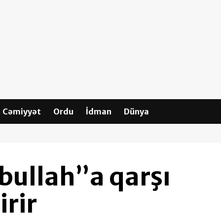
Cəmiyyət
Ordu
İdman
Dünya
zbullah”a qarşı
irir