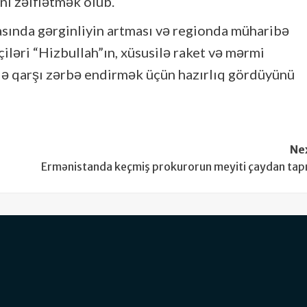
nı zəiflətmək olub.
sında gərginliyin artması və regionda müharibə
iləri “Hizbullah”ın, xüsusilə raket və mərmi
ilə qarşı zərbə endirmək üçün hazırlıq gördüyünü
Ne
Ermənistanda keçmiş prokurorun meyiti çaydan tapı