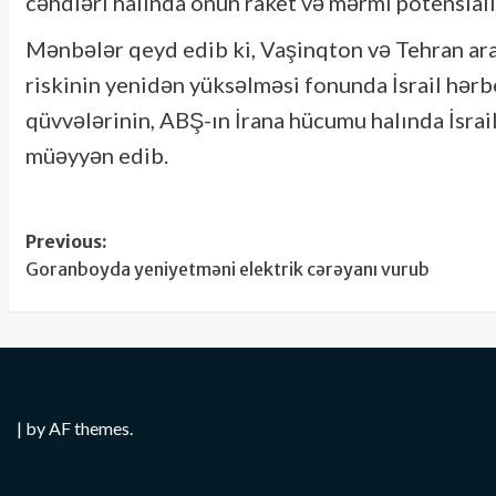
cəhdləri halında onun raket və mərmi potensialı
Mənbələr qeyd edib ki, Vaşinqton və Tehran ara
riskinin yenidən yüksəlməsi fonunda İsrail hərbç
qüvvələrinin, ABŞ-ın İrana hücumu halında İsra
müəyyən edib.
Post
Previous:
Goranboyda yeniyetməni elektrik cərəyanı vurub
navigation
|
by AF themes.