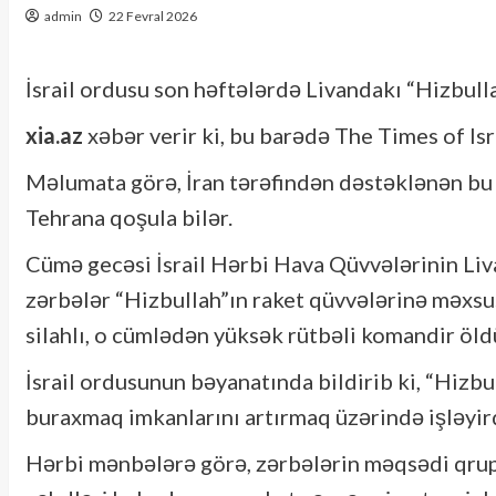
admin
22 Fevral 2026
İsrail ordusu son həftələrdə Livandakı “Hizbulla
xia.az
xəbər verir ki, bu barədə The Times of Is
Məlumata görə, İran tərəfindən dəstəklənən bu 
Tehrana qoşula bilər.
Cümə gecəsi İsrail Hərbi Hava Qüvvələrinin Liv
zərbələr “Hizbullah”ın raket qüvvələrinə məxsu
silahlı, o cümlədən yüksək rütbəli komandir öld
İsrail ordusunun bəyanatında bildirib ki, “Hizbul
buraxmaq imkanlarını artırmaq üzərində işləyird
Hərbi mənbələrə görə, zərbələrin məqsədi qru