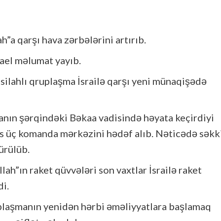
h”a qarşı hava zərbələrini artırıb.
rael məlumat yayıb.
silahlı qruplaşma İsrailə qarşı yeni münaqişədə
anın şərqindəki Bəkaa vadisində həyata keçirdiyi
s üç komanda mərkəzini hədəf alıb. Nəticədə səkk
ürülüb.
lah”ın raket qüvvələri son vaxtlar İsrailə raket
i.
plaşmanın yenidən hərbi əməliyyatlara başlamaq