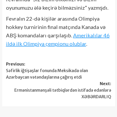
oyunumuzu ələ keçirə bilməzsiniz” yazmşdı.
Fevralın 22-də kişilər arasında Olimpiya
hokkey turnirinin final matçında Kanada və
ABŞ komandaları qarşılaşıb.
Amerikalılar 46
ildə ilk Olimpiya çempionu olublar
.
Post
Previous:
Səfirlik iğtişaşlar fonunda Meksikada olan
navigation
Azərbaycan vətəndaşlarına çağırış etdi
Next:
Ermənistanmənşəli tətbiqlərdən istifadə edənlərə
XƏBƏRDARLIQ