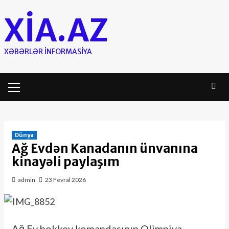
Skip
XIA.AZ
to
content
XƏBƏRLƏR INFORMASIYA
Primary
Menu
Dünya
Ağ Evdən Kanadanın ünvanına
kinayəli paylaşım
admin
23 Fevral 2026
Ağ Ev hokkey komandasının Olimpiya