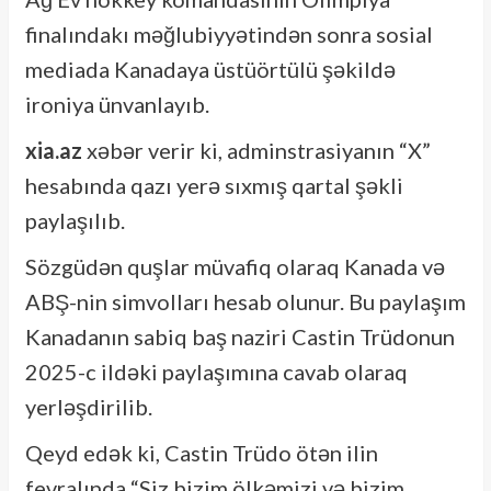
finalındakı məğlubiyyətindən sonra sosial
mediada Kanadaya üstüörtülü şəkildə
ironiya ünvanlayıb.
xia.az
xəbər verir ki, adminstrasiyanın “X”
hesabında qazı yerə sıxmış qartal şəkli
paylaşılıb.
Sözgüdən quşlar müvafiq olaraq Kanada və
ABŞ-nin simvolları hesab olunur. Bu paylaşım
Kanadanın sabiq baş naziri Castin Trüdonun
2025-c ildəki paylaşımına cavab olaraq
yerləşdirilib.
Qeyd edək ki, Castin Trüdo ötən ilin
fevralında “Siz bizim ölkəmizi və bizim