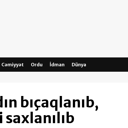
Cəmiyyət
Ordu
İdman
Dünya
ın bıçaqlanıb,
i saxlanılıb