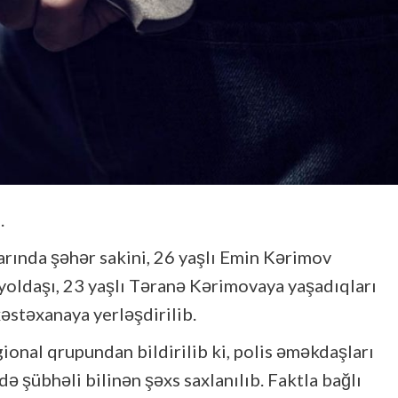
.
arında şəhər sakini, 26 yaşlı Emin Kərimov
oldaşı, 23 yaşlı Təranə Kərimovaya yaşadıqları
xəstəxanaya yerləşdirilib.
ional qrupundan bildirilib ki, polis əməkdaşları
ə şübhəli bilinən şəxs saxlanılıb. Faktla bağlı