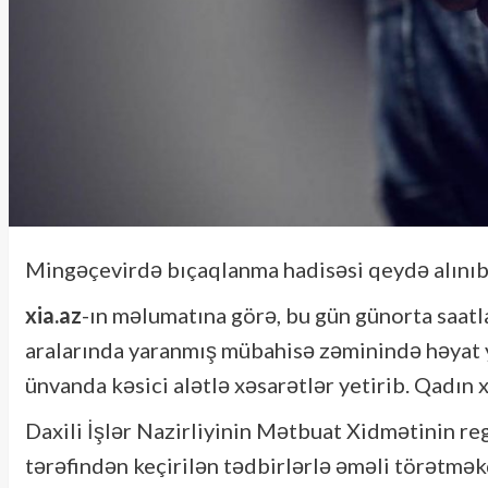
Mingəçevirdə bıçaqlanma hadisəsi qeydə alınıb
xia.az
-ın məlumatına görə, bu gün günorta saatl
aralarında yaranmış mübahisə zəminində həyat y
ünvanda kəsici alətlə xəsarətlər yetirib. Qadın 
Daxili İşlər Nazirliyinin Mətbuat Xidmətinin reg
tərəfindən keçirilən tədbirlərlə əməli törətməkd