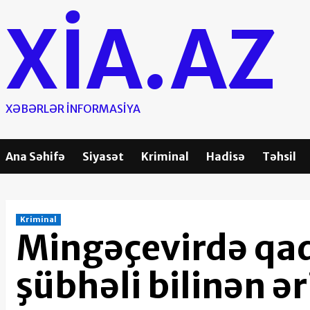
Skip
XIA.AZ
to
content
XƏBƏRLƏR INFORMASIYA
Ana Səhifə
Siyasət
Kriminal
Hadisə
Təhsil
Kriminal
Mingəçevirdə qad
şübhəli bilinən ər