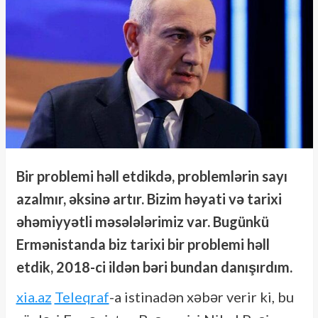
Bir problemi həll etdikdə, problemlərin sayı
azalmır, əksinə artır. Bizim həyati və tarixi
əhəmiyyətli məsələlərimiz var. Bugünkü
Ermənistanda biz tarixi bir problemi həll
etdik, 2018-ci ildən bəri bundan danışırdım.
xia.az
Teleqraf
-a istinadən xəbər verir ki, bu