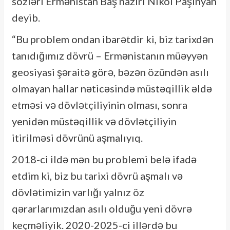
sözləri Ermənistan Baş naziri Nikol Paşinyan
deyib.
“Bu problem ondan ibarətdir ki, biz tarixdən
tanıdığımız dövrü – Ermənistanın müəyyən
geosiyasi şəraitə görə, bəzən özündən asılı
olmayan hallar nəticəsində müstəqillik əldə
etməsi və dövlətçiliyinin olması, sonra
yenidən müstəqillik və dövlətçiliyin
itirilməsi dövrünü aşmalıyıq.
2018-ci ildə mən bu problemi belə ifadə
etdim ki, biz bu tarixi dövrü aşmalı və
dövlətimizin varlığı yalnız öz
qərarlarımızdan asılı olduğu yeni dövrə
keçməliyik. 2020-2025-ci illərdə bu