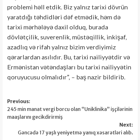
problemi həll etdik. Biz yalnız tarixi dövrün
yaratdığı təhdidləri dəf etmədik, həm də
tarixi mərhələyə daxil olduq, burada
dövlətçilik, suverenlik, müstəqillik, inkişaf,
azadlıq və rifah yalnız bizim verdiyimiz
qərarlardan asılıdır. Bu, tarixi nailiyyətdir və
Ermənistan vətəndaşları bu tarixi nailiyyətin
qoruyucusu olmalıdır”, – baş nazir bildirib.
Post
Previous:
245 min manat vergi borcu olan “Uniklinika” işçilərinin
navigation
maaşlarını gecikdirirmiş
Next:
Gəncədə 17 yaşlı yeniyetmə yanıq xəsarətləri alıb.