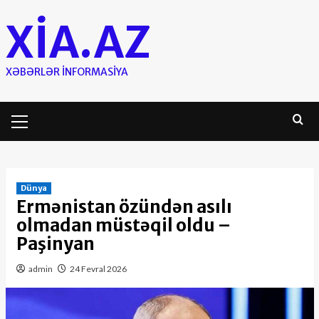
Skip
XIA.AZ
to
content
XƏBƏRLƏR INFORMASIYA
Primary
Menu
Dünya
Ermənistan özündən asılı
olmadan müstəqil oldu –
Paşinyan
admin
24 Fevral 2026