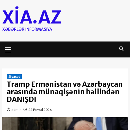
Skip
XIA.AZ
to
content
XƏBƏRLƏR INFORMASIYA
Primary
Menu
Siyasət
Tramp Ermənistan və Azərbaycan
arasında münaqişənin həllindən
DANIŞDI
admin
25 Fevral 2026