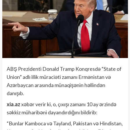
ABŞ Prezidenti Donald Tramp Konqresdə “State of
Union” adlı illik müraciəti zamanı Ermənistan və
Azərbaycan arasında münaqişənin həllindən
danışıb.
xia.az
xəbər verir ki, o, çıxışı zamanı 10 ay ərzində
səkkiz müharibəni dayandırdığını bildirib:
“Bunlar Kamboca və Tayland, Pakistan və Hindistan,