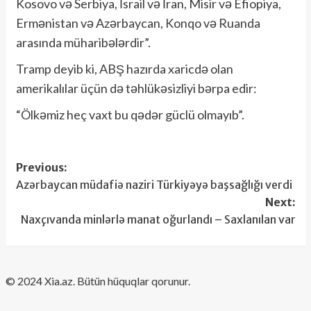
Kosovo və Serbiya, İsrail və İran, Misir və Efiopiya,
Ermənistan və Azərbaycan, Konqo və Ruanda
arasında müharibələrdir”.
Tramp deyib ki, ABŞ hazırda xaricdə olan
amerikalılar üçün də təhlükəsizliyi bərpa edir:
“Ölkəmiz heç vaxt bu qədər güclü olmayıb”.
Post
Previous:
Azərbaycan müdafiə naziri Türkiyəyə başsağlığı verdi
navigation
Next:
Naxçıvanda minlərlə manat oğurlandı – Saxlanılan var
​© 2024 Xia.az. Bütün hüquqlar qorunur.