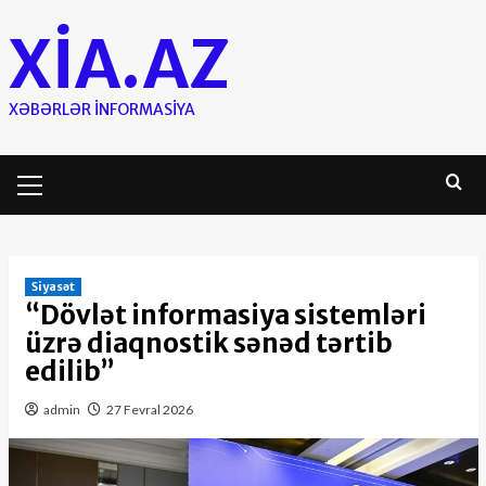
Skip
XIA.AZ
to
content
XƏBƏRLƏR INFORMASIYA
Primary
Menu
Siyasət
“Dövlət informasiya sistemləri
üzrə diaqnostik sənəd tərtib
edilib”
admin
27 Fevral 2026