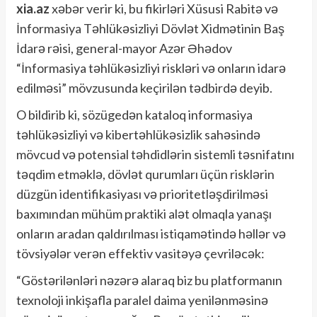
xia.az
xəbər verir ki, bu fikirləri Xüsusi Rabitə və
İnformasiya Təhlükəsizliyi Dövlət Xidmətinin Baş
İdarə rəisi, general-mayor Azər Əhədov
“İnformasiya təhlükəsizliyi riskləri və onların idarə
edilməsi” mövzusunda keçirilən tədbirdə deyib.
O bildirib ki, sözügedən kataloq informasiya
təhlükəsizliyi və kibertəhlükəsizlik sahəsində
mövcud və potensial təhdidlərin sistemli təsnifatını
təqdim etməklə, dövlət qurumları üçün risklərin
düzgün identifikasiyası və prioritetləşdirilməsi
baxımından mühüm praktiki alət olmaqla yanaşı
onların aradan qaldırılması istiqamətində həllər və
tövsiyələr verən effektiv vasitəyə çevriləcək:
“Göstərilənləri nəzərə alaraq biz bu platformanın
texnoloji inkişafla paralel daima yenilənməsinə