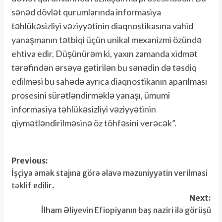
sənəd dövlət qurumlarında informasiya
təhlükəsizliyi vəziyyətinin diaqnostikasına vahid
yanaşmanın tətbiqi üçün unikal mexanizmi özündə
ehtiva edir. Düşünürəm ki, yaxın zamanda xidmət
tərəfindən ərsəyə gətirilən bu sənədin də təsdiq
edilməsi bu sahədə ayrıca diaqnostikanın aparılması
prosesini sürətləndirməklə yanaşı, ümumi
informasiya təhlükəsizliyi vəziyyətinin
qiymətləndirilməsinə öz töhfəsini verəcək”.
Post
Previous:
İşçiyə əmək stajına görə əlavə məzuniyyətin verilməsi
navigation
təklif edilir.
Next:
İlham Əliyevin Efiopiyanın baş naziri ilə görüşü