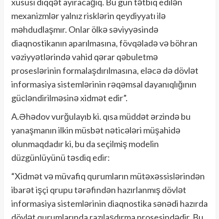
xüsusi diqqət ayıracağıq. Bu gün tətbiq edilən
mexanizmlər yalnız risklərin qeydiyyatı ilə
məhdudlaşmır. Onlar ölkə səviyyəsində
diaqnostikanın aparılmasına, fövqəladə və böhran
vəziyyətlərində vahid qərar qəbuletmə
proseslərinin formalaşdırılmasına, eləcə də dövlət
informasiya sistemlərinin rəqəmsal dayanıqlığının
gücləndirilməsinə xidmət edir”.
A.Əhədov vurğulayıb ki. qısa müddət ərzində bu
yanaşmanın ilkin müsbət nəticələri müşahidə
olunmaqdadır ki, bu da seçilmiş modelin
düzgünlüyünü təsdiq edir:
“Xidmət və müvafiq qurumların mütəxəssislərindən
ibarət işçi qrupu tərəfindən hazırlanmış dövlət
informasiya sistemlərinin diaqnostika sənədi hazırda
dövlət qurumlarında razılaşdırma prosesindədir. Bu