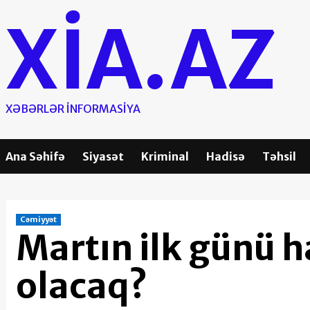
Skip
XIA.AZ
to
content
XƏBƏRLƏR INFORMASIYA
Ana Səhifə
Siyasət
Kriminal
Hadisə
Təhsil
Cəmiyyət
Martın ilk günü 
olacaq?