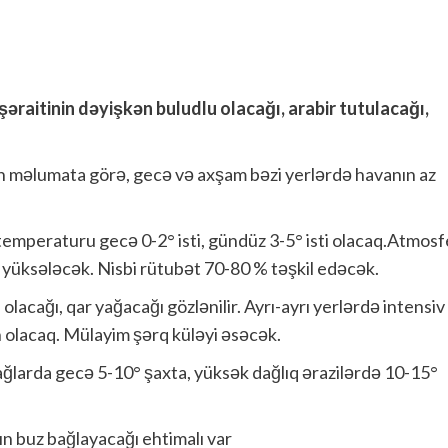
raitinin dəyişkən buludlu olacağı, arabir tutulacağı,
ən məlumata görə, gecə və axşam bəzi yerlərdə havanın az
emperaturu gecə 0-2° isti, gündüz 3-5° isti olacaq.Atmosf
yüksələcək. Nisbi rütubət 70-80 % təşkil edəcək.
olacağı, qar yağacağı gözlənilir. Ayrı-ayrı yerlərdə intensiv
n olacaq. Mülayim şərq küləyi əsəcək.
ağlarda gecə 5-10° şaxta, yüksək dağlıq ərazilərdə 10-15°
ın buz bağlayacağı ehtimalı var