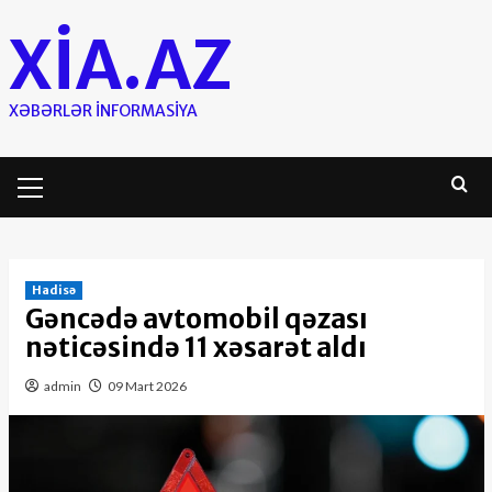
Skip
XIA.AZ
to
content
XƏBƏRLƏR INFORMASIYA
Primary
Menu
Hadisə
Gəncədə avtomobil qəzası
nəticəsində 11 xəsarət aldı
admin
09 Mart 2026