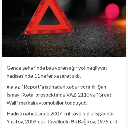
Gəncə şəhərində baş verən ağır yol-nəqliyyat
hadisəsində 11 nəfər xəsarət alıb.
xia.az
“Report”a istinadən xəbər verir ki, Şah
İsmayıl Xətai prospektində VAZ-2110 və “Great
Wall” markalı avtomobillər toqquşub.
Hadisə nəticəsində 2007-ci il təvəllüdlü İsgəndər
Yusifov, 2009-cu il təvəllüdlü Əli Bağırov, 1975-ci il