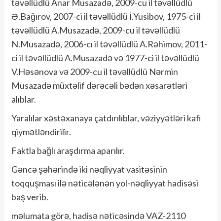
təvəllüdlü Anar Musazadə, 2009-cu il təvəllüdlü
Ə.Bağırov, 2007-ci il təvəllüdlü İ.Yusibov, 1975-ci il
təvəllüdlü A.Musazadə, 2009-cu il təvəllüdlü
N.Musazadə, 2006-cı il təvəllüdlü A.Rəhimov, 2011-
ci il təvəllüdlü A.Musazadə və 1977-ci il təvəllüdlü
V.Həsənova və 2009-cu il təvəllüdlü Nərmin
Musazadə müxtəlif dərəcəli bədən xəsarətləri
alıblar.
Yaralılar xəstəxanaya çatdırılıblar, vəziyyətləri kafi
qiymətləndirilir.
Faktla bağlı araşdırma aparılır.
Gəncə şəhərində iki nəqliyyat vasitəsinin
toqquşması ilə nəticələnən yol-nəqliyyat hadisəsi
baş verib.
məlumata görə, hadisə nəticəsində VAZ-2110