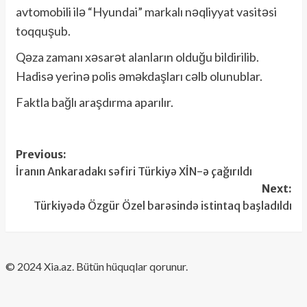
avtomobili ilə “Hyundai” markalı nəqliyyat vasitəsi
toqquşub.
Qəza zamanı xəsarət alanların olduğu bildirilib.
Hadisə yerinə polis əməkdaşları cəlb olunublar.
Faktla bağlı araşdırma aparılır.
Post
Previous:
İranın Ankaradakı səfiri Türkiyə XİN-ə çağırıldı
navigation
Next:
Türkiyədə Özgür Özel barəsində istintaq başladıldı
​© 2024 Xia.az. Bütün hüquqlar qorunur.