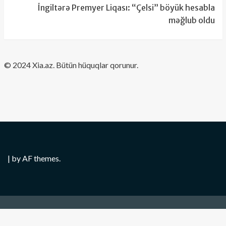
İngiltərə Premyer Liqası: “Çelsi” böyük hesabla
məğlub oldu
​© 2024 Xia.az. Bütün hüquqlar qorunur.
|
by AF themes.