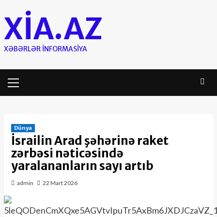
Skip
XIA.AZ
to
content
XƏBƏRLƏR INFORMASIYA
Primary
Menu
Dünya
İsrailin Arad şəhərinə raket
zərbəsi nəticəsində
yaralananların sayı artıb
admin
22 Mart 2026