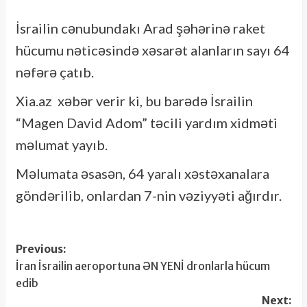
İsrailin cənubundakı Arad şəhərinə raket
hücumu nəticəsində xəsarət alanların sayı 64
nəfərə çatıb.
Xia.az xəbər verir ki, bu barədə İsrailin
“Magen David Adom” təcili yardım xidməti
məlumat yayıb.
Məlumata əsasən, 64 yaralı xəstəxanalara
göndərilib, onlardan 7-nin vəziyyəti ağırdır.
Post
Previous:
İran İsrailin aeroportuna ƏN YENİ dronlarla hücum
navigation
edib
Next: