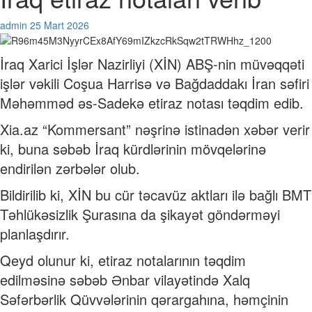
admin
25 Mart 2026
İraq Xarici İşlər Nazirliyi (XİN) ABŞ-nin müvəqqəti
işlər vəkili Coşua Harrisə və Bağdaddakı İran səfiri
Məhəmməd əs-Sadekə etiraz notası təqdim edib.
Xia.az “Kommersant” nəşrinə istinadən xəbər verir
ki, buna səbəb İraq kürdlərinin mövqelərinə
endirilən zərbələr olub.
Bildirilib ki, XİN bu cür təcavüz aktları ilə bağlı BMT
Təhlükəsizlik Şurasına da şikayət göndərməyi
planlaşdırır.
Qeyd olunur ki, etiraz notalarının təqdim
edilməsinə səbəb Ənbar vilayətində Xalq
Səfərbərlik Qüvvələrinin qərargahına, həmçinin