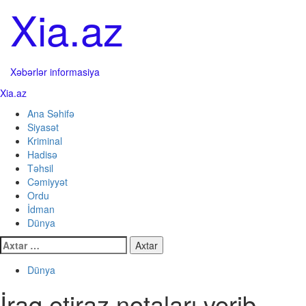
Skip
Xia.az
to
content
Xəbərlər informasiya
Primary
Xia.az
Menu
Ana Səhifə
Siyasət
Kriminal
Hadisə
Təhsil
Cəmiyyət
Ordu
İdman
Dünya
Axtarış:
Dünya
İraq etiraz notaları verib