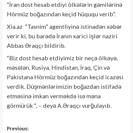
“İran dost hesab etdiyi ölkələrin gəmilərinə
Hörmüz boğazından keçid hüququ verib”.
Xia.az “Tasnim” agentliyinə istinadən xəbər
verir ki, bu barədə İranın xarici işlər naziri
Abbas Əraqçı bildirib.
“Biz dost hesab etdiyimiz bir neçə ölkəyə,
məsələn, Rusiya, Hindistan, İraq, Çin və
Pakistana Hörmüz boğazından keçid icazəsi
verdik. Düşmənlərimizin boğazdan istifadə
etməsinə imkan verməkdə isə məna
görmürük “, – deyə A.Əraqçı vurğulayıb.
Post
Previous: