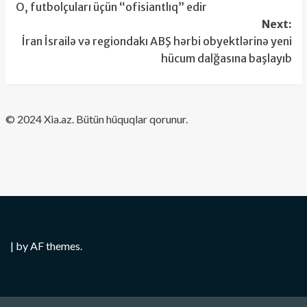
O, futbolçuları üçün “ofisiantlıq” edir
navigation
Next:
İran İsrailə və regiondakı ABŞ hərbi obyektlərinə yeni
hücum dalğasına başlayıb
​© 2024 Xia.az. Bütün hüquqlar qorunur.
|
by AF themes.