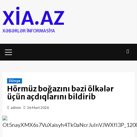
Skip
XIA.AZ
to
content
XƏBƏRLƏR INFORMASIYA
Primary
Menu
Dünya
Hörmüz boğazını bəzi ölkələr
üçün açdıqlarını bildirib
admin
26 Mart 2026