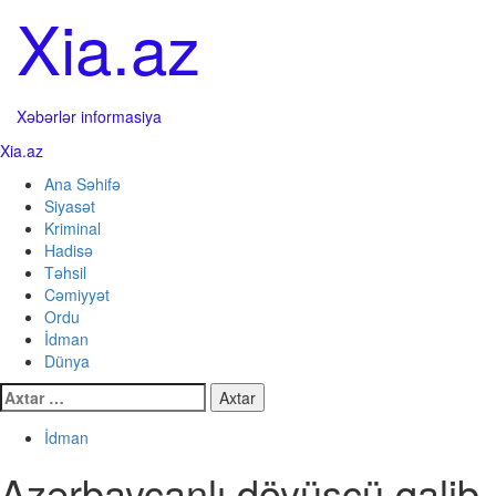
Skip
Xia.az
to
content
Xəbərlər informasiya
Primary
Xia.az
Menu
Ana Səhifə
Siyasət
Kriminal
Hadisə
Təhsil
Cəmiyyət
Ordu
İdman
Dünya
Axtarış:
İdman
Azərbaycanlı döyüşçü qalib