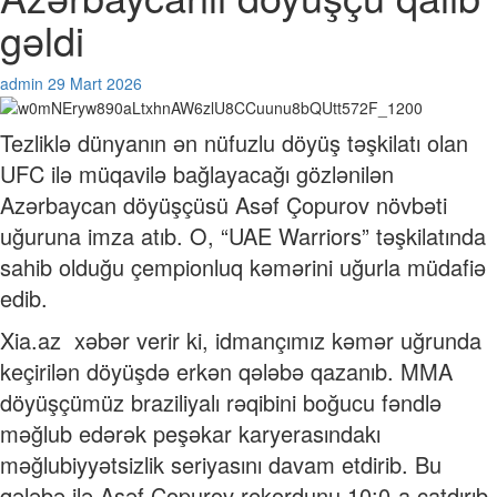
gəldi
admin
29 Mart 2026
Tezliklə dünyanın ən nüfuzlu döyüş təşkilatı olan
UFC ilə müqavilə bağlayacağı gözlənilən
Azərbaycan döyüşçüsü Asəf Çopurov növbəti
uğuruna imza atıb. O, “UAE Warriors” təşkilatında
sahib olduğu çempionluq kəmərini uğurla müdafiə
edib.
Xia.az xəbər verir ki, idmançımız kəmər uğrunda
keçirilən döyüşdə erkən qələbə qazanıb. MMA
döyüşçümüz braziliyalı rəqibini boğucu fəndlə
məğlub edərək peşəkar karyerasındakı
məğlubiyyətsizlik seriyasını davam etdirib. Bu
qələbə ilə Asəf Çopurov rekordunu 10:0-a çatdırıb.