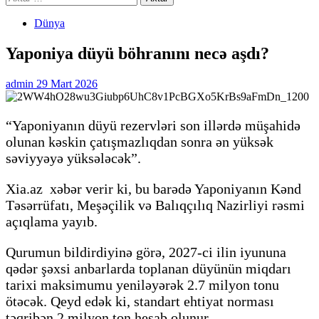
Dünya
Yaponiya düyü böhranını necə aşdı?
admin
29 Mart 2026
“Yaponiyanın düyü rezervləri son illərdə müşahidə
olunan kəskin çatışmazlıqdan sonra ən yüksək
səviyyəyə yüksələcək”.
Xia.az xəbər verir ki, bu barədə Yaponiyanın Kənd
Təsərrüfatı, Meşəçilik və Balıqçılıq Nazirliyi rəsmi
açıqlama yayıb.
Qurumun bildirdiyinə görə, 2027-ci ilin iyununa
qədər şəxsi anbarlarda toplanan düyünün miqdarı
tarixi maksimumu yeniləyərək 2.7 milyon tonu
ötəcək. Qeyd edək ki, standart ehtiyat norması
təqribən 2 milyon ton hesab olunur.