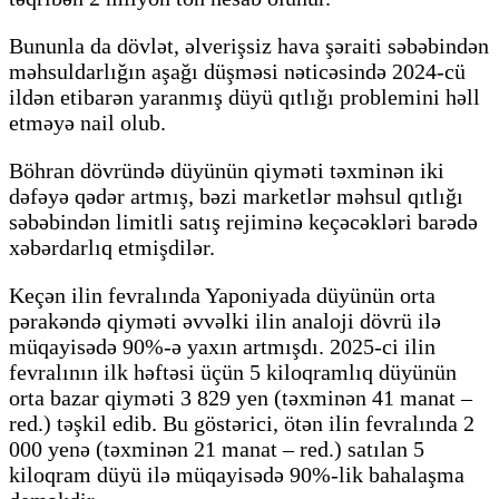
Bununla da dövlət, əlverişsiz hava şəraiti səbəbindən
məhsuldarlığın aşağı düşməsi nəticəsində 2024-cü
ildən etibarən yaranmış düyü qıtlığı problemini həll
etməyə nail olub.
Böhran dövründə düyünün qiyməti təxminən iki
dəfəyə qədər artmış, bəzi marketlər məhsul qıtlığı
səbəbindən limitli satış rejiminə keçəcəkləri barədə
xəbərdarlıq etmişdilər.
Keçən ilin fevralında Yaponiyada düyünün orta
pərakəndə qiyməti əvvəlki ilin analoji dövrü ilə
müqayisədə 90%-ə yaxın artmışdı. 2025-ci ilin
fevralının ilk həftəsi üçün 5 kiloqramlıq düyünün
orta bazar qiyməti 3 829 yen (təxminən 41 manat –
red.) təşkil edib. Bu göstərici, ötən ilin fevralında 2
000 yenə (təxminən 21 manat – red.) satılan 5
kiloqram düyü ilə müqayisədə 90%-lik bahalaşma