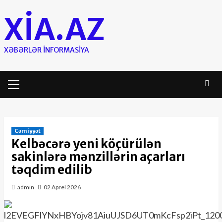
Skip
XIA.AZ
to
content
XƏBƏRLƏR INFORMASIYA
Primary
Menu
Cəmiyyət
Kelbəcərə yeni köçürülən
sakinlərə mənzillərin açarları
təqdim edilib
admin
02 Aprel 2026