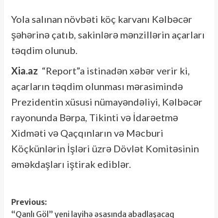
Yola salınan növbəti köç karvanı Kəlbəcər
şəhərinə çatıb, sakinlərə mənzillərin açarları
təqdim olunub.
Xia.az
“Report”a istinadən xəbər verir ki,
açarların təqdim olunması mərasimində
Prezidentin xüsusi nümayəndəliyi, Kəlbəcər
rayonunda Bərpa, Tikinti və İdarəetmə
Xidməti və Qaçqınların və Məcburi
Köçkünlərin İşləri üzrə Dövlət Komitəsinin
əməkdaşları iştirak ediblər.
Post
Previous:
“Qanlı Göl” yeni layihə əsasında abadlaşacaq