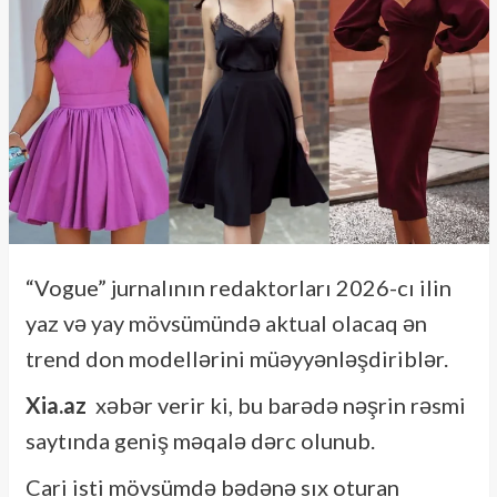
“Vogue” jurnalının redaktorları 2026-cı ilin
yaz və yay mövsümündə aktual olacaq ən
trend don modellərini müəyyənləşdiriblər.
Xia.az
xəbər verir ki, bu barədə nəşrin rəsmi
saytında geniş məqalə dərc olunub.
Cari isti mövsümdə bədənə sıx oturan