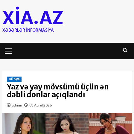
Skip
XIA.AZ
to
content
XƏBƏRLƏR INFORMASIYA
Primary
Menu
Dünya
Yaz və yay mövsümü üçün ən
dəbli donlar açıqlandı
admin
03 Aprel 2026