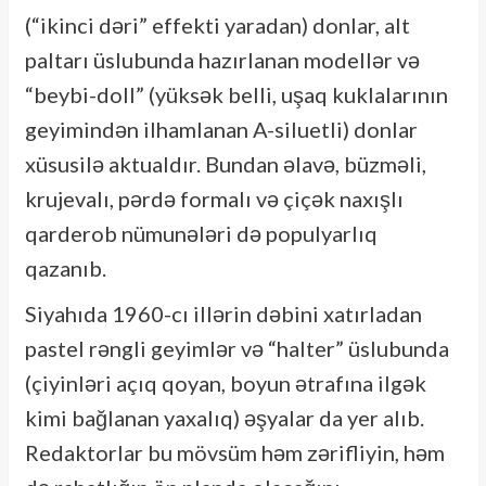
(“ikinci dəri” effekti yaradan) donlar, alt
paltarı üslubunda hazırlanan modellər və
“beybi-doll” (yüksək belli, uşaq kuklalarının
geyimindən ilhamlanan A-siluetli) donlar
xüsusilə aktualdır. Bundan əlavə, büzməli,
krujevalı, pərdə formalı və çiçək naxışlı
qarderob nümunələri də populyarlıq
qazanıb.
Siyahıda 1960-cı illərin dəbini xatırladan
pastel rəngli geyimlər və “halter” üslubunda
(çiyinləri açıq qoyan, boyun ətrafına ilgək
kimi bağlanan yaxalıq) əşyalar da yer alıb.
Redaktorlar bu mövsüm həm zərifliyin, həm