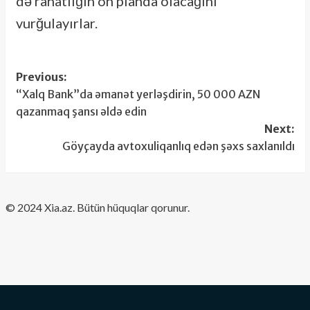
də rahatlığın ön planda olacağını
vurğulayırlar.
Post
Previous:
“Xalq Bank”da əmanət yerləşdirin, 50 000 AZN
navigation
qazanmaq şansı əldə edin
Next:
Göyçayda avtoxuliqanlıq edən şəxs saxlanıldı
​© 2024 Xia.az. Bütün hüquqlar qorunur.