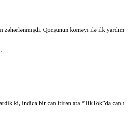
an zəhərlənmişdi. Qonşunun köməyi ilə ilk yardım
.
rdik ki, indicə bir can itirən ata “TikTok”da canlı