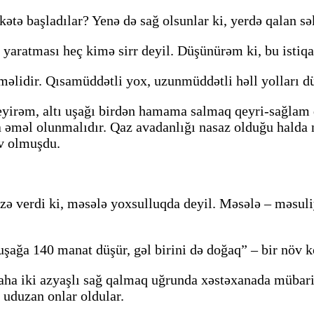
kətə başladılar? Yenə də sağ olsunlar ki, yerdə qalan sək
sk yaratması heç kimə sirr deyil. Düşünürəm ki, bu isti
əlidir. Qısamüddətli yox, uzunmüddətli həll yolları dü
irəm, altı uşağı birdən hamama salmaq qeyri-sağlam d
na əməl olunmalıdır. Qaz avadanlığı nasaz olduğu hald
v olmuşdu.
ə verdi ki, məsələ yoxsulluqda deyil. Məsələ – məsuliy
 uşağa 140 manat düşür, gəl birini də doğaq” – bir növ 
daha iki azyaşlı sağ qalmaq uğrunda xəstəxanada mübari
 uduzan onlar oldular.