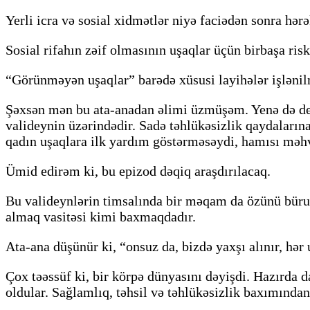
Yerli icra və sosial xidmətlər niyə faciədən sonra hərə
Sosial rifahın zəif olmasının uşaqlar üçün birbaşa ri
“Görünməyən uşaqlar” barədə xüsusi layihələr işlənilm
Şəxsən mən bu ata-anadan əlimi üzmüşəm. Yenə də dey
valideynin üzərindədir. Sadə təhlükəsizlik qaydaları
qadın uşaqlara ilk yardım göstərməsəydi, hamısı məh
Ümid edirəm ki, bu epizod dəqiq araşdırılacaq.
Bu valideynlərin timsalında bir məqam da özünü büruz
almaq vasitəsi kimi baxmaqdadır.
Ata-ana düşünür ki, “onsuz da, bizdə yaxşı alınır, hər
Çox təəssüf ki, bir körpə dünyasını dəyişdi. Hazırda 
oldular. Sağlamlıq, təhsil və təhlükəsizlik baxımından