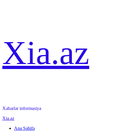
Skip
Xia.az
to
content
Xəbərlər informasiya
Primary
Xia.az
Menu
Ana Səhifə