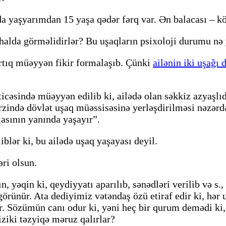
da yaşyarımdan 15 yaşa qədər fərq var. Ən balacası – k
q halda görməlidirlər? Bu uşaqların psixoloji durumu nə
rtıq müəyyən fikir formalaşıb. Çünki
ailənin iki uşağı 
cəsində müəyyən edilib ki, ailədə olan səkkiz azyaşlıd
rzində dövlət uşaq müəssisəsinə yerləşdirilməsi nəzərdə 
asının yanında yaşayır”.
iblər ki, bu ailədə uşaq yaşayası deyil.
əri olsun.
 yəqin ki, qeydiyyatı aparılıb, sənədləri verilib və s.,
y görünür. Ata dediyimiz vətəndaş özü etiraf edir ki, hə
ir. Sözümün canı odur ki, yəni heç bir qurum demədi ki,
fiziki təzyiqə məruz qalırlar?