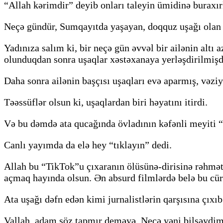
“Allah kərimdir” deyib onları taleyin ümidinə buraxır
Neçə gündür, Sumqayıtda yaşayan, doqquz uşağı olan a
Yadınıza salım ki, bir neçə gün əvvəl bir ailənin al
olunduqdan sonra uşaqlar xəstəxanaya yerləşdirilmişdi
Daha sonra ailənin başçısı uşaqları evə aparmış, vəzi
Təəssüflər olsun ki, uşaqlardan biri həyatını itirdi.
Və bu dəmdə ata qucağında övladının kəfənli meyiti 
Canlı yayımda da elə hey “tıklayın” dedi.
Allah bu “TikTok”u çıxaranın ölüsünə-dirisinə rəhmət el
açmaq hayında olsun. Ən absurd filmlərdə belə bu cür
Ata uşağı dəfn edən kimi jurnalistlərin qarşısına çıxı
Vallah, adam söz tapmır deməyə. Necə yəni bilsəydi