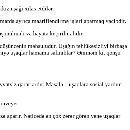
kiz uşağı xilas etdilər.
qamətdə ayrıca maarifləndirmə işləri aparmaq vacibdir.
şünülməli və həyata keçirilməlidir.
üşüncənin məhsuludur. Uşağın təhlükəsizliyi birbaşa
a niyə uşaqlar hamama salınıblar? Əminəm ki, qonşu
yətsiz qərarlardır. Məsələ – uşaqlara sosial yardım
konveyer.
zə aparır. Nəticədə ən çox zərər görən yenə uşaqlar