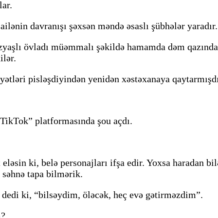
lar.
ilənin davranışı şəxsən məndə əsaslı şübhələr yaradır.
tı azyaşlı övladı müəmmalı şəkildə hamamda dəm qazınd
lər.
yyətləri pisləşdiyindən yenidən xəstəxanaya qaytarmışdı
“TikTok” platformasında şou açdı.
əsin ki, belə personajları ifşa edir. Yoxsa haradan bilə
 səhnə tapa bilmərik.
b dedi ki, “bilsəydim, öləcək, heç evə gətirməzdim”.
m?