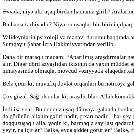
Əvvəla, niyə altı uşaq birdən hamama girib? Araların
Bu hansı tərbiyədir? Niyə bu uşaqlar bir-birini çılpa
Valideynlərin psixoloji və mənəvi durumu haqqında a
Sumqayıt Şəhər İcra Hakimiyyətindən verilib.
Daha bir maraqlı məqam: “Aparılmış araşdırmalar nəti
alır. Digər dörd azyaşlıdan ikisinin də yaxın müddət ə
himayəsində olmaqla, mövcud vəziyyətlə əlaqədar xal
Belə çıxır ki, müvafiq dövlət orqanları bu nəticəyə gəl
Çox gözəl. Sağ olsunlar ki, araşdırıblar. Allah köməkl
İndi isə sual: Bu doqquz uşaq dünyaya gələndə bunların,
da görünür, ailənin gəliri nədir, çıxarı nədir – hər şe
doqquzuşaqlı ailə, yəqin ki, barmaqla sayılası qədərd
yeyir, nə içirlər? Bəlkə, evdə şiddət görürlər? Bəlkə, 