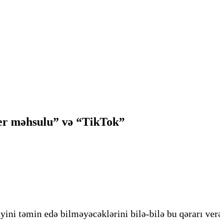
er məhsulu” və “TikTok”
ni təmin edə bilməyəcəklərini bilə-bilə bu qərarı verə