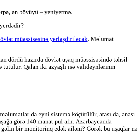
örpə, ən böyüyü – yeniyetmə.
 yerdədir?
dövlət müəssisəsinə yerləşdiriləcək
. Məlumat
an dördü hazırda dövlət uşaq müəssisəsində təhsil
tutulur. Qalan iki azyaşlı isə valideynlərinin
 məlumatlar da eyni sistemə köçürülür, atası da, anası
r uşağa görə 140 manat pul alır. Azərbaycanda
 gəlin bir monitorinq edək ailəni? Görək bu uşaqlar nə