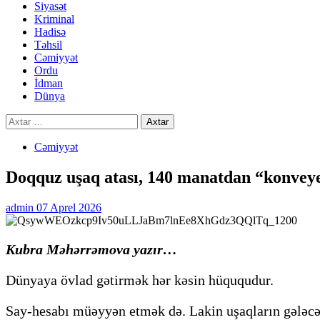
Siyasət
Kriminal
Hadisə
Təhsil
Cəmiyyət
Ordu
İdman
Dünya
Axtarış:
Cəmiyyət
Doqquz uşaq atası, 140 manatdan “konvey
admin
07 Aprel 2026
Kubra Məhərrəmova yazır…
Dünyaya övlad gətirmək hər kəsin hüququdur.
Say-hesabı müəyyən etmək də. Lakin uşaqların gələcəyi