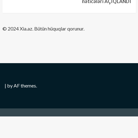
nəticələri AÇIQLANDI
​© 2024 Xia.az. Bütün hüquqlar qorunur.
|
by AF themes.