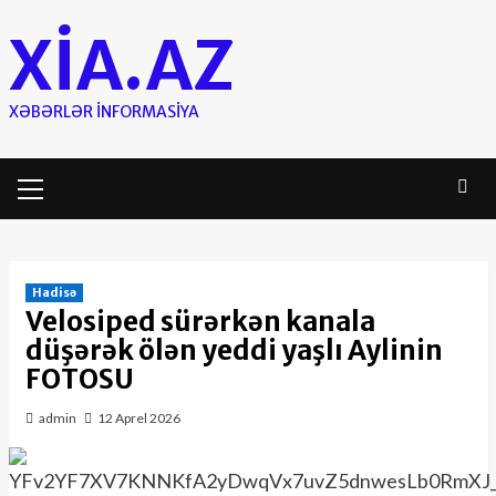
Skip
XIA.AZ
to
content
XƏBƏRLƏR INFORMASIYA
Primary
Menu
Hadisə
Velosiped sürərkən kanala
düşərək ölən yeddi yaşlı Aylinin
FOTOSU
admin
12 Aprel 2026