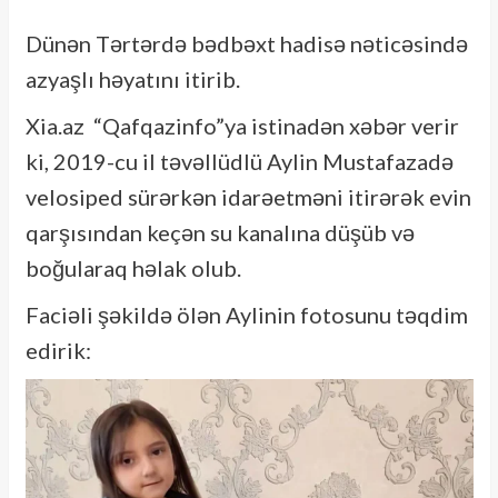
Dünən Tərtərdə bədbəxt hadisə nəticəsində
azyaşlı həyatını itirib.
Xia.az “Qafqazinfo”ya istinadən xəbər verir
ki, 2019-cu il təvəllüdlü Aylin Mustafazadə
velosiped sürərkən idarəetməni itirərək evin
qarşısından keçən su kanalına düşüb və
boğularaq həlak olub.
Faciəli şəkildə ölən Aylinin fotosunu təqdim
edirik: