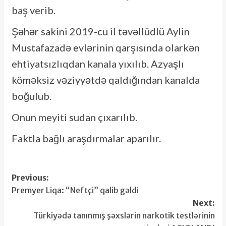
baş verib.
Şəhər sakini 2019-cu il təvəllüdlü Aylin
Mustafazadə evlərinin qarşısında olarkən
ehtiyatsızlıqdan kanala yıxılıb. Azyaşlı
köməksiz vəziyyətdə qaldığından kanalda
boğulub.
Onun meyiti sudan çıxarılıb.
Faktla bağlı araşdırmalar aparılır.
Post
Previous:
Premyer Liqa: “Neftçi” qalib gəldi
navigation
Next:
Türkiyədə tanınmış şəxslərin narkotik testlərinin