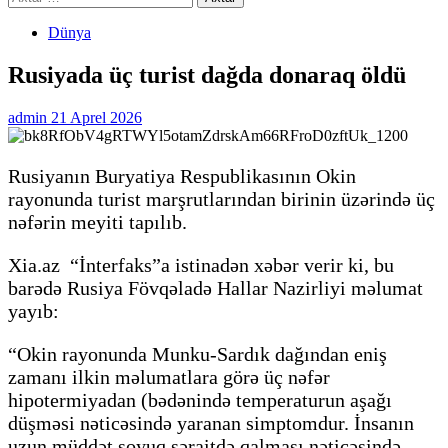
Dünya
Rusiyada üç turist dağda donaraq öldü
admin
21 Aprel 2026
Rusiyanın Buryatiya Respublikasının Okin
rayonunda turist marşrutlarından birinin üzərində üç
nəfərin meyiti tapılıb.
Xia.az “İnterfaks”a istinadən xəbər verir ki, bu
barədə Rusiya Fövqəladə Hallar Nazirliyi məlumat
yayıb:
“Okin rayonunda Munku-Sardık dağından eniş
zamanı ilkin məlumatlara görə üç nəfər
hipotermiyadan (bədənində temperaturun aşağı
düşməsi nəticəsində yaranan simptomdur. İnsanın
uzun müddət soyuq şəraitdə qalması nəticəsində