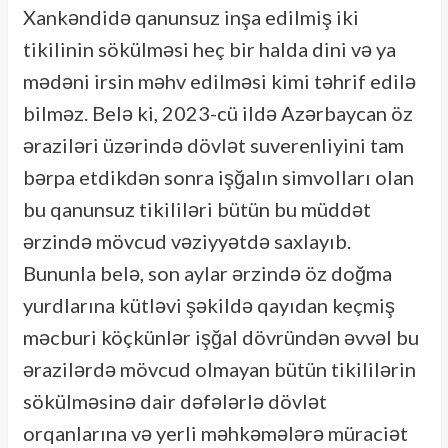
Xankəndidə qanunsuz inşa edilmiş iki
tikilinin sökülməsi heç bir halda dini və ya
mədəni irsin məhv edilməsi kimi təhrif edilə
bilməz. Belə ki, 2023-cü ildə Azərbaycan öz
əraziləri üzərində dövlət suverenliyini tam
bərpa etdikdən sonra işğalın simvolları olan
bu qanunsuz tikililəri bütün bu müddət
ərzində mövcud vəziyyətdə saxlayıb.
Bununla belə, son aylar ərzində öz doğma
yurdlarına kütləvi şəkildə qayıdan keçmiş
məcburi köçkünlər işğal dövründən əvvəl bu
ərazilərdə mövcud olmayan bütün tikililərin
sökülməsinə dair dəfələrlə dövlət
orqanlarına və yerli məhkəmələrə müraciət