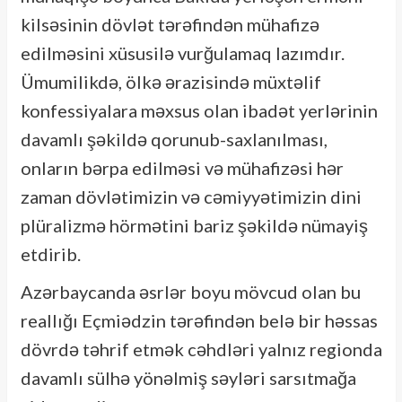
kilsəsinin dövlət tərəfindən mühafizə
edilməsini xüsusilə vurğulamaq lazımdır.
Ümumilikdə, ölkə ərazisində müxtəlif
konfessiyalara məxsus olan ibadət yerlərinin
davamlı şəkildə qorunub-saxlanılması,
onların bərpa edilməsi və mühafizəsi hər
zaman dövlətimizin və cəmiyyətimizin dini
plüralizmə hörmətini bariz şəkildə nümayiş
etdirib.
Azərbaycanda əsrlər boyu mövcud olan bu
reallığı Eçmiədzin tərəfindən belə bir həssas
dövrdə təhrif etmək cəhdləri yalnız regionda
davamlı sülhə yönəlmiş səyləri sarsıtmağa