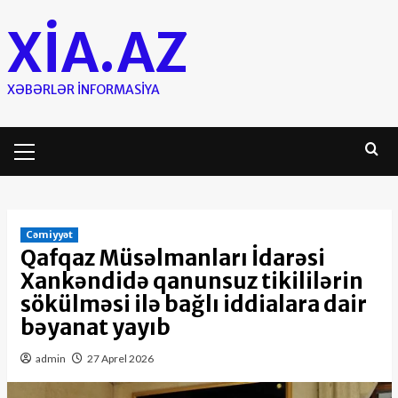
Skip
XIA.AZ
to
content
XƏBƏRLƏR INFORMASIYA
Primary
Menu
Cəmiyyət
Qafqaz Müsəlmanları İdarəsi
Xankəndidə qanunsuz tikililərin
sökülməsi ilə bağlı iddialara dair
bəyanat yayıb
admin
27 Aprel 2026