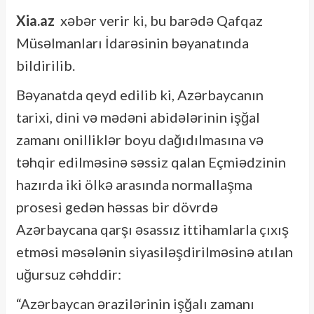
Xia.az
xəbər verir ki, bu barədə Qafqaz
Müsəlmanları İdarəsinin bəyanatında
bildirilib.
Bəyanatda qeyd edilib ki, Azərbaycanın
tarixi, dini və mədəni abidələrinin işğal
zamanı onilliklər boyu dağıdılmasına və
təhqir edilməsinə səssiz qalan Eçmiədzinin
hazırda iki ölkə arasında normallaşma
prosesi gedən həssas bir dövrdə
Azərbaycana qarşı əsassız ittihamlarla çıxış
etməsi məsələnin siyasiləşdirilməsinə atılan
uğursuz cəhddir:
“Azərbaycan ərazilərinin işğalı zamanı