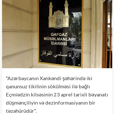
“Azərbaycanın Xankəndi şəhərində iki
qanunsuz tikilinin sökülməsi ilə bağlı
Eçmiədzin kilsəsinin 23 aprel tarixli bəyanatı
düşmənçiliyin və dezinformasiyanın bir
təzahürüdür”.