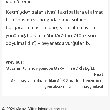
xidmət edir.
Keçmişdən qalan siyasi təxribatlara əl atmaq
təcrübəsinə və bölgədə qalıcı sülhün
bərqərar olmasının qarşısının alınmasına
yönəlmiş bu kimi cəhdlərə birdəfəlik son
qoyulmalıdır”, – bəyanatda vurğulanıb.
Post
Previous:
Məzahir Pənahov yenidən MSK-nın SƏDRİ SEÇİLDİ
navigation
Next:
Azərbaycana idxal edilən Aİ-92 markalı benzin üçün
yeni aksiz dərəcəsi müəyyənləşib
​© 2024 Xia.az. Bütün hüquqlar qorunur.