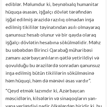
ediblər. Məlumdur ki, beynəlxalq humanitar
hüquqa əsasən, işğalçı dövlət tərəfindən
işğal edilmiş ərazidə razılıq olmadan inşa
edilmiş tikililər təyinatından asılı olmayaraq
qanunsuz hesab olunur və bir qayda olaraq
işğalçı dövlətin hesabına sökülməlidir. Məhz
bu səbəbdən Birinci Qarabağ müharibəsi
zamanı azərbaycanlıların qətlə yetirildiyi və
qovulduğu bu ərazilərdə sonradan qanunsuz
inşa edilmiş bütün tikililərin sökülməsinə
həm hüquqi, həm də mənəvi əsas vardır”.
“Qeyd etmək lazımdır ki, Azərbaycan
məscidlərin, kilsələrin və sinaqoqların yan-
yana yerləşdiyi nadir ölkələrdən biridir ki, bu