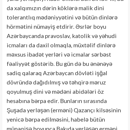
da xalqımızın dərin köklərə malik dini
tolerantlıq mədəniyyətini və bütün dinlərə
hörmətini nümayiş etdirir. Əsrlər boyu
Azərbaycanda pravoslav, katolik və yəhudi
icmaları da daxil olmaqla, müxtəlif dinlərə
məxsus ibadət yerləri və icmalar sərbəst
fəaliyyət göstərib. Bu gün də bu ənənəyə
sadiq qalaraq Azərbaycan dövləti işğal
dövründə dağıdılmış və təhqirə məruz
qoyulmuş dini və mədəni abidələri öz
hesabına bərpa edir. Bunların sırasında
Şuşada yerləşən (erməni) Qazançı kilsəsinin
yenicə bərpa edilməsini, habelə bütün
münaqişə boyunca Bakıda yerləşən erməni