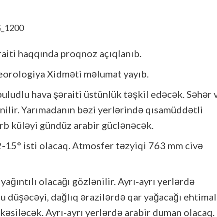
aiti haqqında proqnoz açıqlanıb.
teorologiya Xidməti məlumat yayıb.
buludlu hava şəraiti üstünlük təşkil edəcək. Səhər 
nilir. Yarımadanın bəzi yerlərində qısamüddətli
rb küləyi gündüz arabir güclənəcək.
-15° isti olacaq. Atmosfer təzyiqi 763 mm civə
ağıntılı olacağı gözlənilir. Ayrı-ayrı yerlərdə
lu düşəcəyi, dağlıq ərazilərdə qar yağacağı ehtimal
kəsiləcək. Ayrı-ayrı yerlərdə arabir duman olacaq.