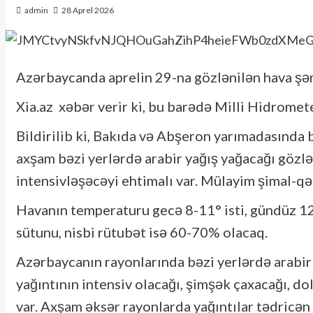
admin
28 Aprel 2026
Azərbaycanda aprelin 29-na gözlənilən hava şər
Xia.az xəbər verir ki, bu barədə Milli Hidrome
Bildirilib ki, Bakıda və Abşeron yarımadasında 
axşam bəzi yerlərdə arabir yağış yağacağı gözlə
intensivləşəcəyi ehtimalı var. Mülayim şimal-qə
Havanın temperaturu gecə 8-11° isti, gündüz 12
sütunu, nisbi rütubət isə 60-70% olacaq.
Azərbaycanın rayonlarında bəzi yerlərdə arabir y
yağıntının intensiv olacağı, şimşək çaxacağı, do
var. Axşam əksər rayonlarda yağıntılar tədricən 