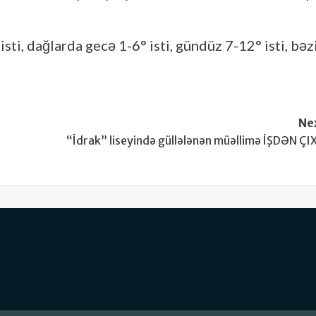
ti, dağlarda gecə 1-6° isti, gündüz 7-12° isti, bəz
Ne
“İdrak” liseyində güllələnən müəllimə İŞDƏN ÇI