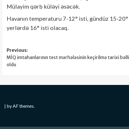
Mülayim qərb küləyi əsəcək.
Havanın temperaturu 7-12° isti, gündüz 15-20° is
yerlərdə 16° isti olacaq.
Post
Previous:
MİQ imtahanlarının test mərhələsinin keçirilmə tarixi bəlli
navigation
oldu
|
by AF themes.