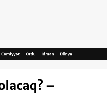
Cəmiyyət
Ordu
İdman
Dünya
olacaq? –