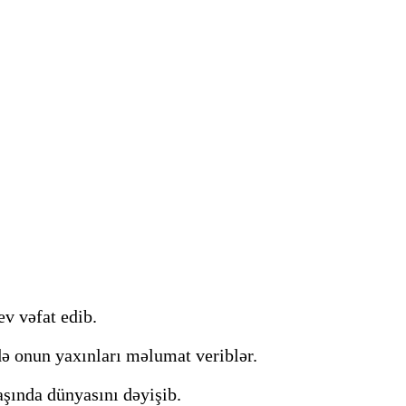
v vəfat edib.
də onun yaxınları məlumat veriblər.
aşında dünyasını dəyişib.