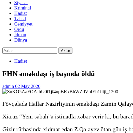
Siyasət
Kriminal
Hadisə
Təhsil
Cəmiyyət
Ordu
İdman
Dünya
Axtarış:
Hadisə
FHN əməkdaşı iş başında öldü
admin
02 May 2026
Fövqəladə Hallar Nazirliyinin əməkdaşı Zamin Qalaye
Xia.az “Yeni sabah”a istinadla xəbər verir ki, bu barə
Gizir rütbəsində xidmət edən Z.Qalayev ötən gün iş b