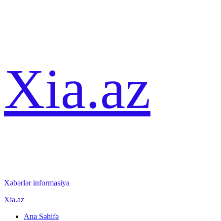
Skip
Xia.az
to
content
Xəbərlər informasiya
Primary
Xia.az
Menu
Ana Səhifə