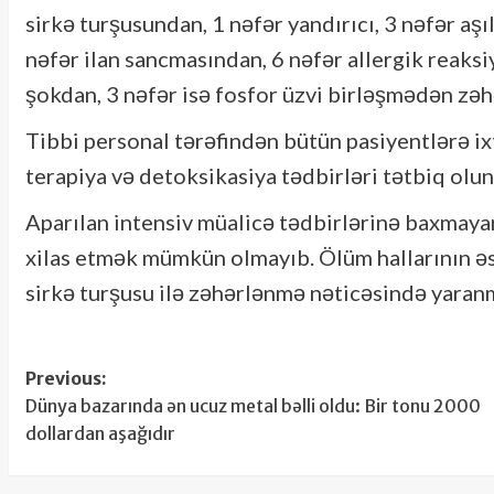
sirkə turşusundan, 1 nəfər yandırıcı, 3 nəfər aş
nəfər ilan sancmasından, 6 nəfər allergik reaksiy
şokdan, 3 nəfər isə fosfor üzvi birləşmədən z
Tibbi personal tərəfindən bütün pasiyentlərə ix
terapiya və detoksikasiya tədbirləri tətbiq olun
Aparılan intensiv müalicə tədbirlərinə baxmayaraq
xilas etmək mümkün olmayıb. Ölüm hallarının əsas
sirkə turşusu ilə zəhərlənmə nəticəsində yaranm
Post
Previous:
Dünya bazarında ən ucuz metal bəlli oldu: Bir tonu 2000
navigation
dollardan aşağıdır