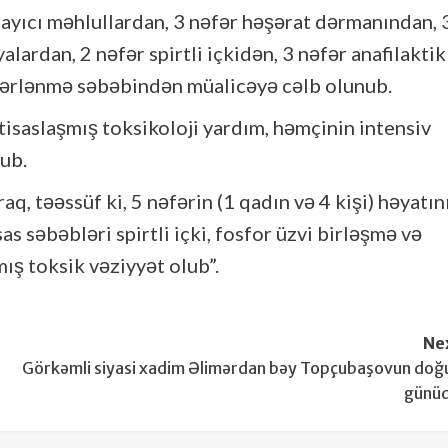
ılayıcı məhlullardan, 3 nəfər həşərat dərmanından, 
alardan, 2 nəfər spirtli içkidən, 3 nəfər anafilaktik
əhərlənmə səbəbindən müalicəyə cəlb olunub.
tisaslaşmış toksikoloji yardım, həmçinin intensiv
ub.
, təəssüf ki, 5 nəfərin (1 qadın və 4 kişi) həyatın
 səbəbləri spirtli içki, fosfor üzvi birləşmə və
ış toksik vəziyyət olub”.
Ne
Görkəmli siyasi xadim Əlimərdan bəy Topçubaşovun do
günü