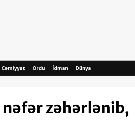
Cəmiyyət
Ordu
İdman
Dünya
nəfər zəhərlənib,