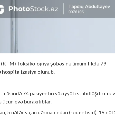
in (KTM) Toksikologiya şöbəsinə ümumilikdə 79
 hospitalizasiya olunub.
icəsində 74 pasiyentin vəziyyəti stabilləşdirilib 
üçün evə buraxılıblar.
n, 5 nəfər siçan dərmanından (rodentisid), 19 nəf