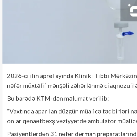
2026-cı ilin aprel ayında Kliniki Tibbi Mərkəz
nəfər müxtəlif mənşəli zəhərlənmə diaqnozu ilə
Bu barədə
KTM-dən məlumat verilib:
“Vaxtında aparılan düzgün müalicə tədbirləri nət
onlar qənaətbəxş vəziyyətdə ambulator müalicə 
Pasiyentlərdən 31 nəfər dərman preparatlarında