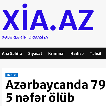
Skip
XIA.AZ
to
content
XƏBƏRLƏR INFORMASIYA
Ana Səhifə
Siyasət
Kriminal
Hadisə
Təhsil
Hadisə
Azərbaycanda 79 
5 nəfər ölüb