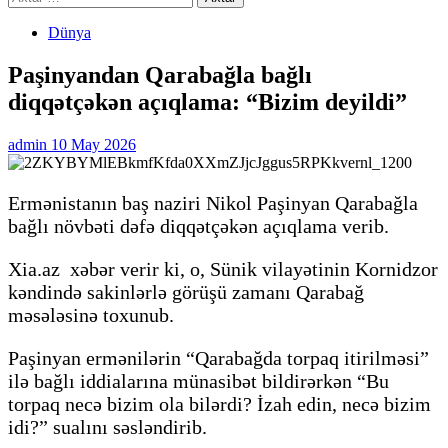
Dünya
Paşinyandan Qarabağla bağlı
diqqətçəkən açıqlama: “Bizim deyildi”
admin
10 May 2026
Ermənistanın baş naziri Nikol Paşinyan Qarabağla
bağlı növbəti dəfə diqqətçəkən açıqlama verib.
Xia.az xəbər verir ki, o, Sünik vilayətinin Kornidzor
kəndində sakinlərlə görüşü zamanı Qarabağ
məsələsinə toxunub.
Paşinyan ermənilərin “Qarabağda torpaq itirilməsi”
ilə bağlı iddialarına münasibət bildirərkən “Bu
torpaq necə bizim ola bilərdi? İzah edin, necə bizim
idi?” sualını səsləndirib.