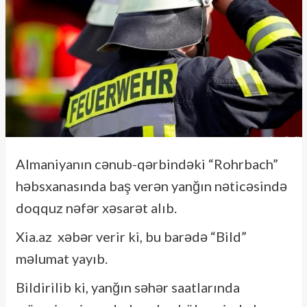
Almaniyanın cənub-qərbindəki “Rohrbach”
həbsxanasında baş verən yanğın nəticəsində
doqquz nəfər xəsarət alıb.
Xia.az xəbər verir ki, bu barədə “Bild”
məlumat yayıb.
Bildirilib ki, yanğın səhər saatlarında