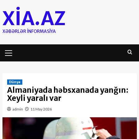
Skip
XIA.AZ
to
content
XƏBƏRLƏR INFORMASIYA
Primary
Menu
Dünya
Almaniyada həbsxanada yanğın:
Xeyli yaralı var
admin
11 May 2026