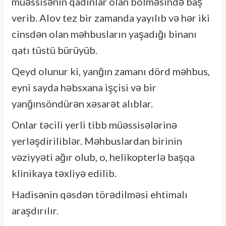
müəssisənin qadınlar olan bölməsində baş
verib. Alov tez bir zamanda yayılıb və hər iki
cinsdən olan məhbusların yaşadığı binanı
qatı tüstü bürüyüb.
Qeyd olunur ki, yanğın zamanı dörd məhbus,
eyni sayda həbsxana işçisi və bir
yanğınsöndürən xəsarət alıblar.
Onlar təcili yerli tibb müəssisələrinə
yerləşdiriliblər. Məhbuslardan birinin
vəziyyəti ağır olub, o, helikopterlə başqa
klinikaya təxliyə edilib.
Hadisənin qəsdən törədilməsi ehtimalı
araşdırılır.