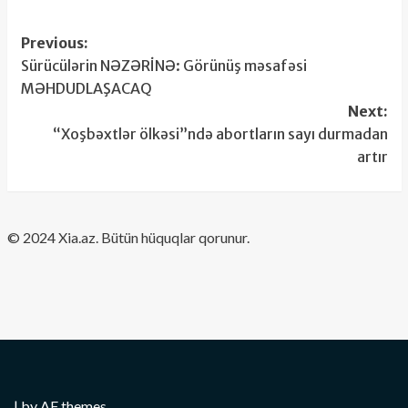
Post
Previous:
Sürücülərin NƏZƏRİNƏ: Görünüş məsafəsi
navigation
MƏHDUDLAŞACAQ
Next:
“Xoşbəxtlər ölkəsi”ndə abortların sayı durmadan
artır
​© 2024 Xia.az. Bütün hüquqlar qorunur.
|
by AF themes.