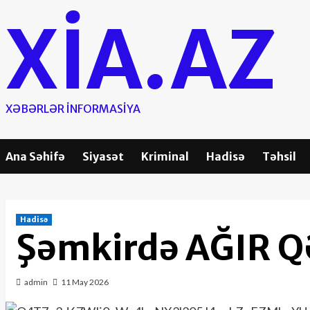
Skip
XIA.AZ
to
content
XƏBƏRLƏR INFORMASIYA
Ana Səhifə
Siyasət
Kriminal
Hadisə
Təhsil
Hadisə
Şəmkirdə AĞIR Q
admin
11 May 2026