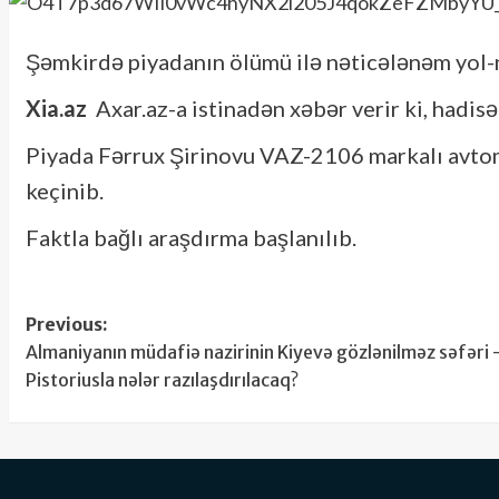
Şəmkirdə piyadanın ölümü ilə nəticələnəm yol-n
Xia.az
Axar.az-a istinadən xəbər verir ki, hadis
Piyada Fərrux Şirinovu VAZ-2106 markalı avtomo
keçinib.
Faktla bağlı araşdırma başlanılıb.
Post
Previous:
Almaniyanın müdafiə nazirinin Kiyevə gözlənilməz səfəri 
navigation
Pistoriusla nələr razılaşdırılacaq?