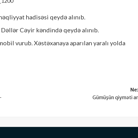
əqliyyat hadisəsi qeydə alınıb.
ə Dəllər Cəyir kəndində qeydə alınıb.
bil vurub. Xəstəxanaya aparılan yaralı yolda
Ne
–
Gümüşün qiyməti ar