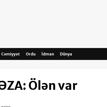
Cəmiyyət
Ordu
İdman
Dünya
ƏZA: Ölən var