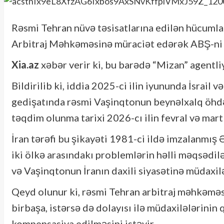
Rəsmi Tehran nüvə təsisatlarına edilən hücumla
Arbitraj Məhkəməsinə müraciət edərək ABŞ-ni
Xia.az
xəbər verir ki, bu barədə “Mizan” agentli
Bildirilib ki, iddia 2025-ci ilin iyununda İsrail
gedişatında rəsmi Vaşinqtonun beynəlxalq öhdə
təqdim olunma tarixi 2026-cı ilin fevral və mart 
İran tərəfi bu şikayəti 1981-ci ildə imzalanmış 
iki ölkə arasındakı problemlərin həlli məqsədilə
və Vaşinqtonun İranın daxili siyasətinə müdaxil
Qeyd olunur ki, rəsmi Tehran arbitraj məhkəməsi 
birbaşa, istərsə də dolayısı ilə müdaxilələrinin
kompensasiya edilməsini istəyir.