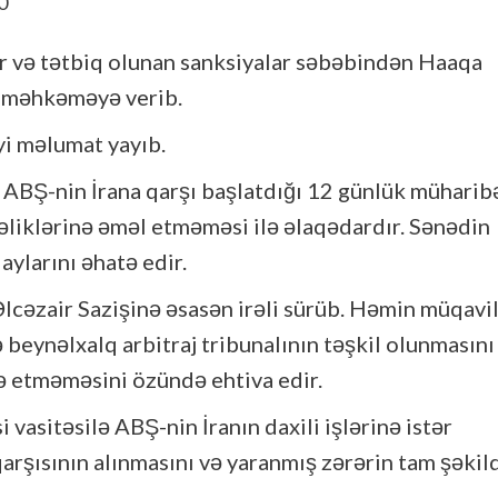
r və tətbiq olunan sanksiyalar səbəbindən Haaqa
 məhkəməyə verib.
yi məlumat yayıb.
 və ABŞ-nin İrana qarşı başlatdığı 12 günlük müharib
liklərinə əməl etməməsi ilə əlaqədardır. Sənədin
aylarını əhatə edir.
Əlcəzair Sazişinə əsasən irəli sürüb. Həmin müqavi
 beynəlxalq arbitraj tribunalının təşkil olunmasını
ə etməməsini özündə ehtiva edir.
vasitəsilə ABŞ-nin İranın daxili işlərinə istər
 qarşısının alınmasını və yaranmış zərərin tam şəkil