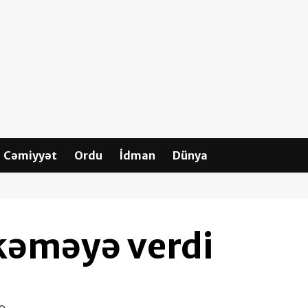
Cəmiyyət
Ordu
İdman
Dünya
kəməyə verdi