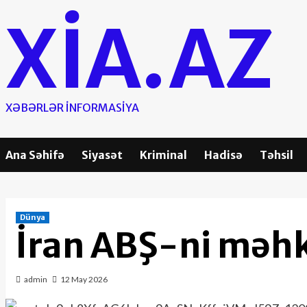
Skip
XIA.AZ
to
content
XƏBƏRLƏR INFORMASIYA
Ana Səhifə
Siyasət
Kriminal
Hadisə
Təhsil
Dünya
İran ABŞ-ni məh
admin
12 May 2026