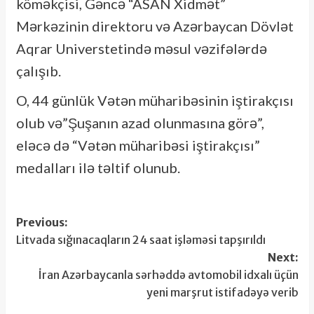
köməkçisi, Gəncə “ASAN Xidmət”
Mərkəzinin direktoru və Azərbaycan Dövlət
Aqrar Universtetində məsul vəzifələrdə
çalışıb.
O, 44 günlük Vətən müharibəsinin iştirakçısı
olub və”Şuşanın azad olunmasına görə”,
eləcə də “Vətən müharibəsi iştirakçısı”
medalları ilə təltif olunub.
Post
Previous:
Litvada sığınacaqların 24 saat işləməsi tapşırıldı
navigation
Next:
İran Azərbaycanla sərhəddə avtomobil idxalı üçün
yeni marşrut istifadəyə verib