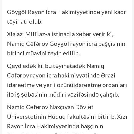
Göygöl Rayon İcra Hakimiyyətində yeni kadr
təyinatı olub.
Xia.az Milli.az-a istinadla xəbər verir ki,
Namiq Cəfərov Göygöl rayon icra başçısının
birinci müavini təyin edilib.
Qeyd edək ki, bu təyinatadək Namiq
Cəfərov rayon icra hakimiyyətində Ərazi
idareətmə və yerli özünüidarəetmə orqanları
ilə iş şöbəsinin müdiri vəzifəsində çalışıb.
Namiq Cəfərov Naxçıvan Dövlət
Universtetinin Hüquq fakultəsini bitirib. Xızı
Rayon İcra Hakimiyyətində başçının