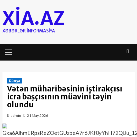
Skip
XIA.AZ
to
content
XƏBƏRLƏR INFORMASIYA
Primary
Menu
Dünya
Vətən müharibəsinin iştirakçısı
icra başçısının müavini təyin
olundu
admin
21 May 2026