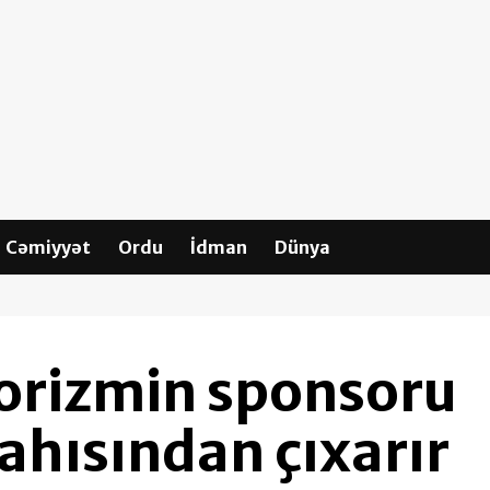
Cəmiyyət
Ordu
İdman
Dünya
rorizmin sponsoru
yahısından çıxarır