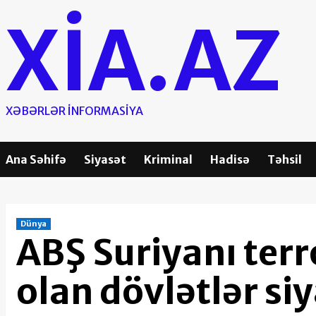
Skip
XIA.AZ
to
content
XƏBƏRLƏR INFORMASIYA
Ana Səhifə
Siyasət
Kriminal
Hadisə
Təhsil
Dünya
ABŞ Suriyanı ter
olan dövlətlər si