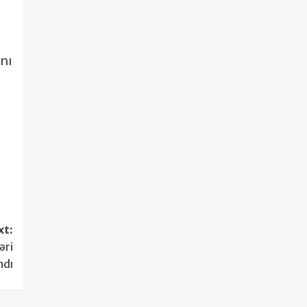
ını
xt:
əri
ndı