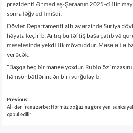
prezidenti Əhməd əş-Şəraanın 2025-ci ilin may
sonra ləğv edilmişdi.
Dövlət Departamenti altı ay ərzində Suriya dövlət
həyata keçirib. Artıq bu təftiş başa çatıb və qu
məsələsində yekdillik mövcuddur. Məsələ ilə ba
verəcək.
“Başqa heç bir maneə yoxdur. Rubio öz imzasını 
həmsöhbətlərindən biri vurğulayıb.
Post
Previous:
Aİ-dən İrana zərbə: Hörmüz boğazına görə yeni sanksiya
navigation
qəbul edilir