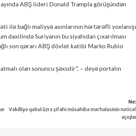
 ayında ABŞ lideri Donald Trampla görüşündən
i ilə bağlı maliyyə axınlarının hərtərəfli yoxlanış
rum daxilində Suriyanın bu siyahıdan çıxarılması
ğlı son qərarı ABŞ dövlət katibi Marko Rubio
atmalı olan sonuncu şəxsdir”, – deyə portalın
Ne
lar
Vəkilliyə qəbul üzrə şifahi müsahibə mərhələsinin nəticəl
açıqla