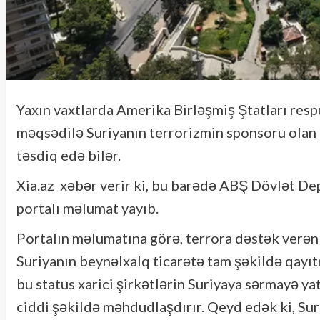
Yaxın vaxtlarda Amerika Birləşmiş Ştatları resp
məqsədilə Suriyanın terrorizmin sponsoru olan d
təsdiq edə bilər.
Xia.az xəbər verir ki, bu barədə ABŞ Dövlət D
portalı məlumat yayıb.
Portalın məlumatına görə, terrora dəstək verən 
Suriyanın beynəlxalq ticarətə tam şəkildə qayı
bu status xarici şirkətlərin Suriyaya sərmayə y
ciddi şəkildə məhdudlaşdırır. Qeyd edək ki, Sur