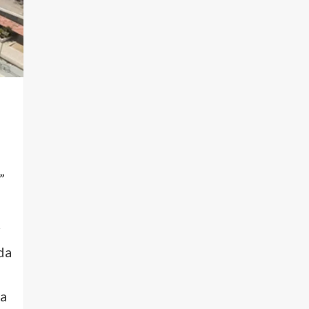
”
r
da
ka