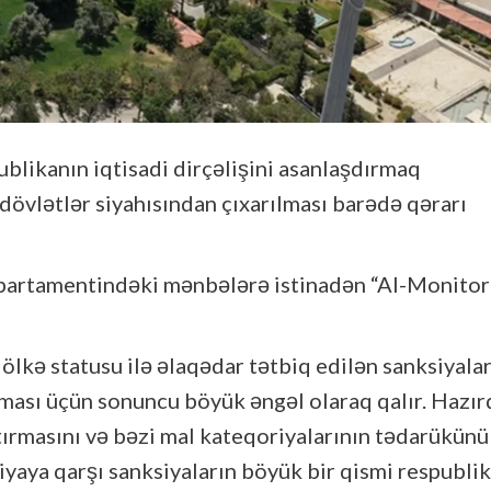
ublikanın iqtisadi dirçəlişini asanlaşdırmaq
övlətlər siyahısından çıxarılması barədə qərarı
epartamentindəki mənbələrə istinadən “Al-Monitor
ölkə statusu ilə əlaqədar tətbiq edilən sanksiyala
tması üçün sonuncu böyük əngəl olaraq qalır. Hazır
atırmasını və bəzi mal kateqoriyalarının tədarükünü
iyaya qarşı sanksiyaların böyük bir qismi respubli