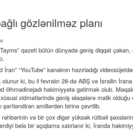
bağlı gözlənilməz planı
Tayms” qəzeti bütün dünyada geniş diqqət çəkən, o
b.
 İran” “YouTube” kanalının hazırladığı videosüjetdə 
lunur ki, bu il fevralın 28-də ABŞ və İsrailin İrana 
d Əhmədinejadı hakimiyyətə gətirmək olub. Məqalən
il xüsusi xidmətlərində geniş əlaqələrə malik old
ı şərtləndirən amillərdən birinə çevrilib.
 rəhbərinin və bir çox digər yüksək rütbəli şəxsləri
rdiyi belə bir açıqlama xatırlanır ki, İranda hakim