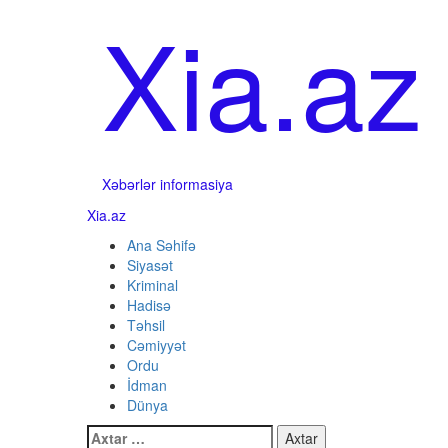
Skip
Xia.az
to
content
Xəbərlər informasiya
Primary
Xia.az
Menu
Ana Səhifə
Siyasət
Kriminal
Hadisə
Təhsil
Cəmiyyət
Ordu
İdman
Dünya
Axtarış: