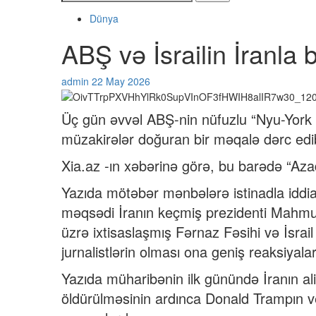
Dünya
ABŞ və İsrailin İranla 
admin
22 May 2026
Üç gün əvvəl ABŞ-nin nüfuzlu “Nyu-York 
müzakirələr doğuran bir məqalə dərc edi
Xia.az -ın xəbərinə görə, bu barədə “Azad
Yazıda mötəbər mənbələrə istinadla iddia o
məqsədi İranın keçmiş prezidenti Mahmu
üzrə ixtisaslaşmış Fərnaz Fəsihi və İsra
jurnalistlərin olması ona geniş reaksiyalar
Yazıda müharibənin ilk günündə İranın ali
öldürülməsinin ardınca Donald Trampın ve