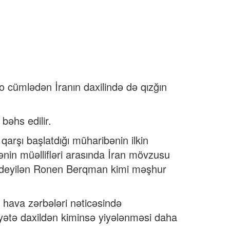
 cümlədən İranın daxilində də qızğın
bəhs edilir.
qarşı başlatdığı müharibənin ilkin
in müəllifləri arasında İran mövzusu
uğu deyilən Ronen Berqman kimi məşhur
n hava zərbələri nəticəsində
iyyətə daxildən kiminsə yiyələnməsi daha