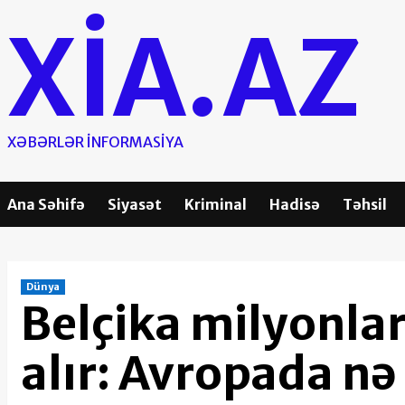
Skip
XIA.AZ
to
content
XƏBƏRLƏR INFORMASIYA
Ana Səhifə
Siyasət
Kriminal
Hadisə
Təhsil
Dünya
Belçika milyonlar
alır: Avropada nə