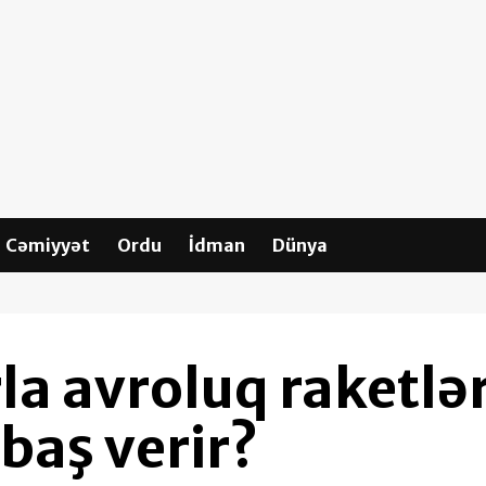
Cəmiyyət
Ordu
İdman
Dünya
la avroluq raketlə
 baş verir?