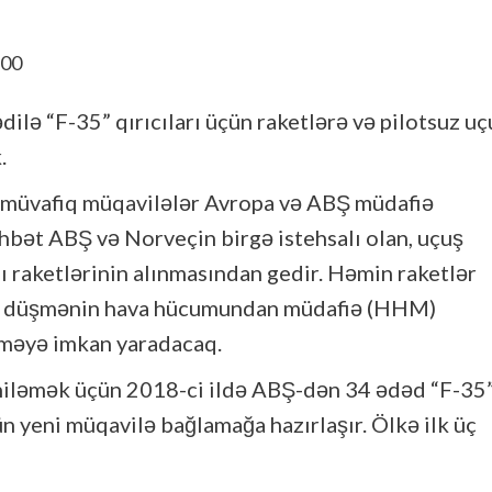
lə “F-35” qırıcıları üçün raketlərə və pilotsuz uç
.
i, müvafiq müqavilələr Avropa və ABŞ müdafiə
hbət ABŞ və Norveçin birgə istehsalı olan, uçuş
raketlərinin alınmasından gedir. Həmin raketlər
ına düşmənin hava hücumundan müdafiə (HHM)
rməyə imkan yaradacaq.
eniləmək üçün 2018-ci ildə ABŞ-dən 34 ədəd “F-35
ün yeni müqavilə bağlamağa hazırlaşır. Ölkə ilk üç