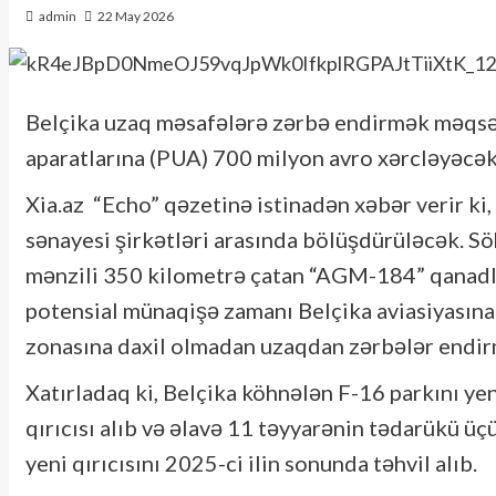
admin
22 May 2026
Belçika uzaq məsafələrə zərbə endirmək məqsədi
aparatlarına (PUA) 700 milyon avro xərcləyəcək
Xia.az “Echo” qəzetinə istinadən xəbər verir k
sənayesi şirkətləri arasında bölüşdürüləcək. Sö
mənzili 350 kilometrə çatan “AGM-184” qanadlı 
potensial münaqişə zamanı Belçika aviasiyas
zonasına daxil olmadan uzaqdan zərbələr endi
Xatırladaq ki, Belçika köhnələn F-16 parkını y
qırıcısı alıb və əlavə 11 təyyarənin tədarükü üç
yeni qırıcısını 2025-ci ilin sonunda təhvil alıb.