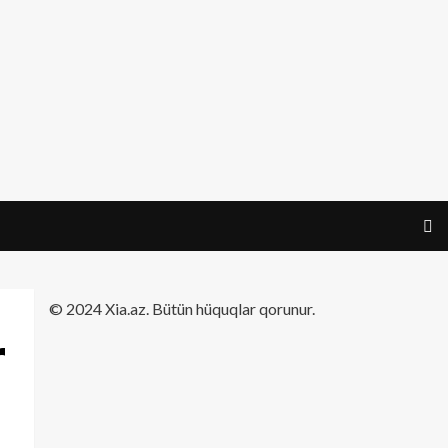
​© 2024 Xia.az. Bütün hüquqlar qorunur.
r