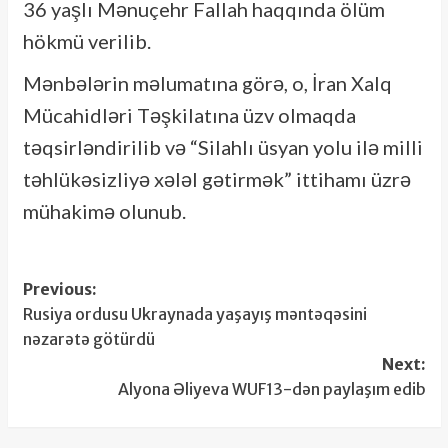
36 yaşlı Mənuçehr Fallah haqqında ölüm
hökmü verilib.
Mənbələrin məlumatına görə, o, İran Xalq
Mücahidləri Təşkilatına üzv olmaqda
təqsirləndirilib və “Silahlı üsyan yolu ilə milli
təhlükəsizliyə xələl gətirmək” ittihamı üzrə
mühakimə olunub.
Post
Previous:
Rusiya ordusu Ukraynada yaşayış məntəqəsini
navigation
nəzarətə götürdü
Next:
Alyona Əliyeva WUF13-dən paylaşım edib