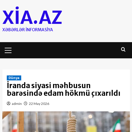
Skip
XIA.AZ
to
content
XƏBƏRLƏR INFORMASIYA
Primary
Menu
Dünya
İranda siyasi məhbusun
barəsində edam hökmü çıxarıldı
admin
22 May 2026