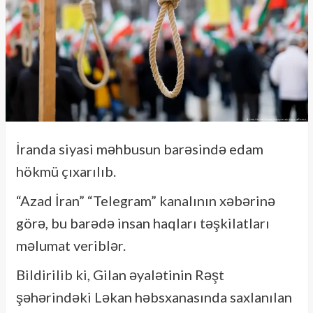
İranda siyasi məhbusun barəsində edam
hökmü çıxarılıb.
“Azad İran” “Telegram” kanalının xəbərinə
görə, bu barədə insan haqları təşkilatları
məlumat veriblər.
Bildirilib ki, Gilan əyalətinin Rəşt
şəhərindəki Ləkan həbsxanasında saxlanılan