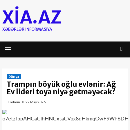
Skip
XIA.AZ
to
content
XƏBƏRLƏR INFORMASIYA
Primary
Menu
Dünya
Trampın böyük oğlu evlənir: Ağ
Ev lideri toya niyə getməyəcək?
admin
22 May 2026