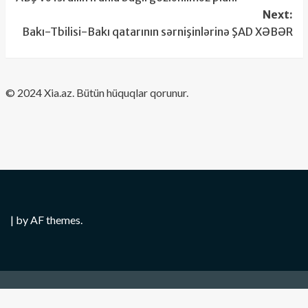
navigation
Next:
Bakı-Tbilisi-Bakı qatarının sərnişinlərinə ŞAD XƏBƏR
​© 2024 Xia.az. Bütün hüquqlar qorunur.
|
by AF themes.