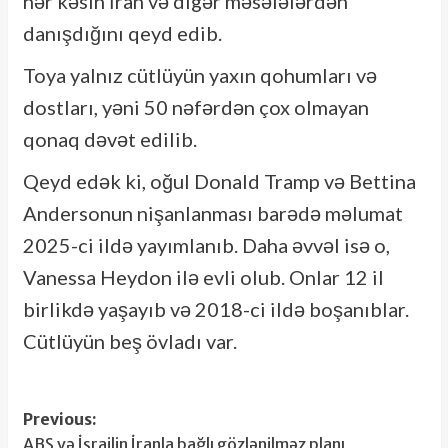
hər kəsin İran və digər məsələlərdən
danışdığını qeyd edib.
Toya yalnız cütlüyün yaxın qohumları və
dostları, yəni 50 nəfərdən çox olmayan
qonaq dəvət edilib.
Qeyd edək ki, oğul Donald Tramp və Bettina
Andersonun nişanlanması barədə məlumat
2025-ci ildə yayımlanıb. Daha əvvəl isə o,
Vanessa Heydon ilə evli olub. Onlar 12 il
birlikdə yaşayıb və 2018-ci ildə boşanıblar.
Cütlüyün beş övladı var.
Post
Previous:
ABŞ və İsrailin İranla bağlı gözlənilməz planı