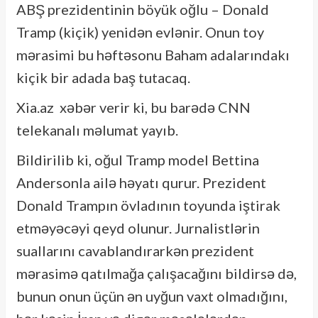
ABŞ prezidentinin böyük oğlu – Donald
Tramp (kiçik) yenidən evlənir. Onun toy
mərasimi bu həftəsonu Baham adalarındakı
kiçik bir adada baş tutacaq.
Xia.az xəbər verir ki, bu barədə CNN
telekanalı məlumat yayıb.
Bildirilib ki, oğul Tramp model Bettina
Andersonla ailə həyatı qurur. Prezident
Donald Trampın övladının toyunda iştirak
etməyəcəyi qeyd olunur. Jurnalistlərin
suallarını cavablandırarkən prezident
mərasimə qatılmağa çalışacağını bildirsə də,
bunun onun üçün ən uyğun vaxt olmadığını,