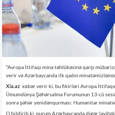
“Avropa İttifaqı mina təhlükəsinə qarşı mübari
verir və Azərbaycanda ilk qadın minatəmizləmə
Xia.az
xəbər verir ki, bu fikirləri Avropa İttif
Ümumdünya Şəhərsalma Forumunun 13-cü sessi
sonra şəhər yenidənqurması: Humanitar minatəmi
O bildirib ki, qurum Azərbaycanda digər layihəl