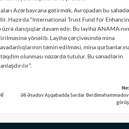
kaları Azərbaycana gətirmək, Avropadan bu sahədə
ir. Hazırda “International Trust Fund for Enhanci
hə üzrə danışıqlar davam edir. Bu layihə ANAMA-nı
dirilməsinə yönəlib. Layihə çərçivəsində mina
t avadanlıqlarının təmin edilməsi, mina qurbanların
n təqdim olunması nəzərdə tutulur. Bu sənədlərin
nlaşdırılır”.
Ne
Nİ
Əli Əsədov Aşqabadda Sərdar Berdiməhəmmədov 
görü