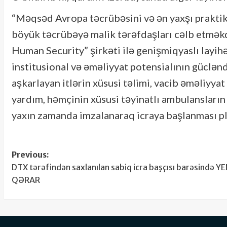
“Məqsəd Avropa təcrübəsini və ən yaxşı prakti
böyük təcrübəyə malik tərəfdaşları cəlb etməkd
Human Security” şirkəti ilə genişmiqyaslı layi
institusional və əməliyyat potensialının güclən
aşkarlayan itlərin xüsusi təlimi, vacib əməliyya
yardım, həmçinin xüsusi təyinatlı ambulansları
yaxın zamanda imzalanaraq icraya başlanması pla
Post
Previous:
DTX tərəfindən saxlanılan sabiq icra başçısı barəsində YE
navigation
QƏRAR