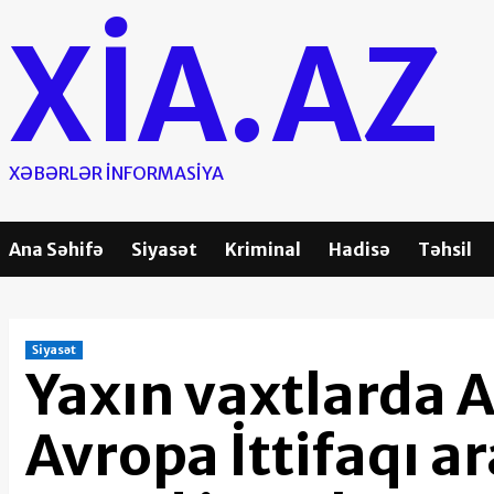
Skip
XIA.AZ
to
content
XƏBƏRLƏR INFORMASIYA
Ana Səhifə
Siyasət
Kriminal
Hadisə
Təhsil
Siyasət
Yaxın vaxtlarda A
Avropa İttifaqı 