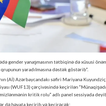
zədə gender yanaşmasının tətbiqinə də xüsusi önə
 qrupunun yaradılmasına dəstək göstərib”.
aqının (Aİ) Azərbaycandakı səfiri Mariyana Kuyundziç
yası (WUF13) çərçivəsində keçirilən “Münaqişəd
zlənmənin kritik rolu” adlı panel sessiyada deyib
ər də həyata keçirib və keçirəcək: