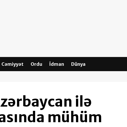
Cəmiyyət
Ordu
İdman
Dünya
zərbaycan ilə
arasında mühüm