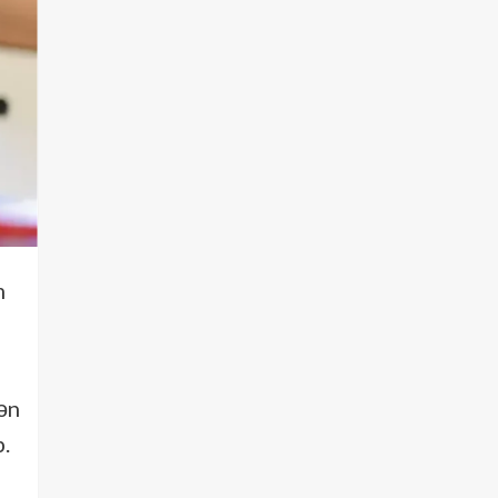
m
ən
.