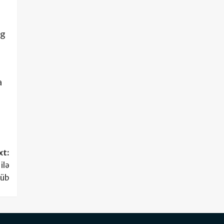
ng
n
a
xt:
ilə
şüb