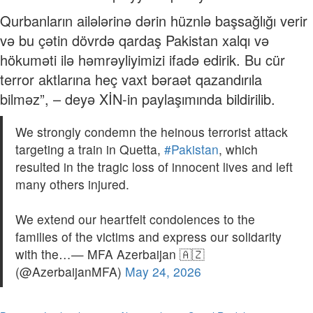
Qurbanların ailələrinə dərin hüznlə başsağlığı verir
və bu çətin dövrdə qardaş Pakistan xalqı və
hökuməti ilə həmrəyliyimizi ifadə edirik. Bu cür
terror aktlarına heç vaxt bəraət qazandırıla
bilməz”, – deyə XİN-in paylaşımında bildirilib.
We strongly condemn the heinous terrorist attack
targeting a train in Quetta,
#Pakistan
, which
resulted in the tragic loss of innocent lives and left
many others injured.
We extend our heartfelt condolences to the
families of the victims and express our solidarity
with the…— MFA Azerbaijan 🇦🇿
(@AzerbaijanMFA)
May 24, 2026