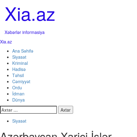
Skip
Xia.az
to
content
Xəbərlər informasiya
Primary
Xia.az
Menu
Ana Səhifə
Siyasət
Kriminal
Hadisə
Təhsil
Cəmiyyət
Ordu
İdman
Dünya
Axtarış:
Siyasət
Azərbaycan Xarici İşlər