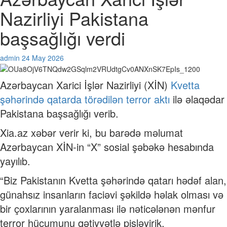
Nazirliyi Pakistana
başsağlığı verdi
admin
24 May 2026
Azərbaycan Xarici İşlər Nazirliyi (XİN)
Kvetta
şəhərində qatarda törədilən terror aktı
ilə əlaqədar
Pakistana başsağlığı verib.
Xia.az xəbər verir ki, bu barədə məlumat
Azərbaycan XİN-in “X” sosial şəbəkə hesabında
yayılıb.
“Biz Pakistanın Kvetta şəhərində qatarı hədəf alan,
günahsız insanların faciəvi şəkildə həlak olması və
bir çoxlarının yaralanması ilə nəticələnən mənfur
terror hücumunu qətiyyətlə pisləyirik.