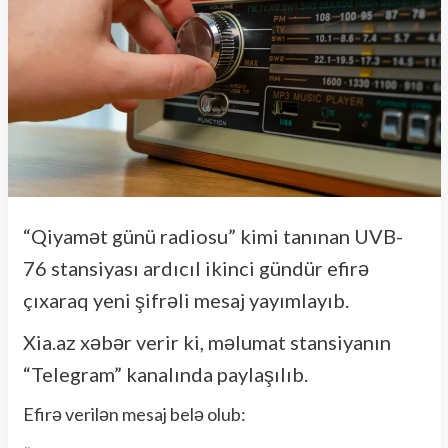
“Qiyamət günü radiosu” kimi tanınan UVB-
76 stansiyası ardıcıl ikinci gündür efirə
çıxaraq yeni şifrəli mesaj yayımlayıb.
Xia.az xəbər verir ki, məlumat stansiyanın
“Telegram” kanalında paylaşılıb.
Efirə verilən mesaj belə olub: