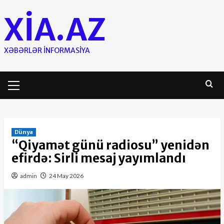
Skip
XIA.AZ
to
content
XƏBƏRLƏR INFORMASIYA
Primary
Menu
Dünya
“Qiyamət günü radiosu” yenidən
efirdə: Sirli mesaj yayımlandı
admin
24 May 2026