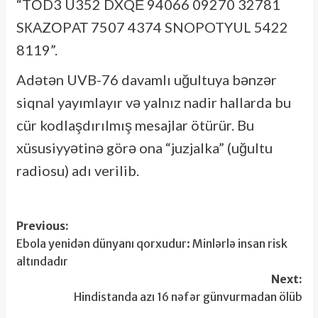
“TОD3 U352 DXQЕ 94066 09270 32781
SКАZОPАТ 7507 4374 SNOPOTYUL 5422
8119”.
Adətən UVB-76 davamlı uğultuya bənzər
siqnal yayımlayır və yalnız nadir hallarda bu
cür kodlaşdırılmış mesajlar ötürür. Bu
xüsusiyyətinə görə ona “juzjalka” (uğultu
radiosu) adı verilib.
Post
Previous:
Ebola yenidən dünyanı qorxudur: Minlərlə insan risk
navigation
altındadır
Next:
Hindistanda azı 16 nəfər günvurmadan ölüb