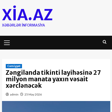
Skip
XIA.AZ
to
content
XƏBƏRLƏR INFORMASIYA
Primary
Menu
Cəmiyyət
Zəngilanda tikinti layihəsinə 27
milyon manata yaxın vəsait
xərclənəcək
admin
25 May 2026