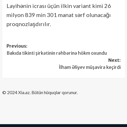
Layihənin icrası üçün ilkin variant kimi 26
milyon 839 min 301 manat sərf olunacağı
proqnozlaşdırılır.
Post
Previous:
Bakıda tikinti şirkətinin rəhbərinə hökm oxundu
navigation
Next:
İlham Əliyev müşavirə keçirdi
​© 2024 Xia.az. Bütün hüquqlar qorunur.