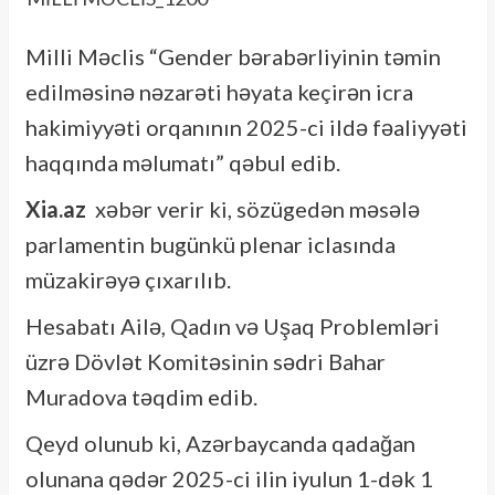
Milli Məclis “Gender bərabərliyinin təmin
edilməsinə nəzarəti həyata keçirən icra
hakimiyyəti orqanının 2025-ci ildə fəaliyyəti
haqqında məlumatı” qəbul edib.
Xia.az
xəbər verir ki, sözügedən məsələ
parlamentin bugünkü plenar iclasında
müzakirəyə çıxarılıb.
Hesabatı Ailə, Qadın və Uşaq Problemləri
üzrə Dövlət Komitəsinin sədri Bahar
Muradova təqdim edib.
Qeyd olunub ki, Azərbaycanda qadağan
olunana qədər 2025-ci ilin iyulun 1-dək 1