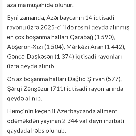
azalma müşahidə olunur.
Eyni zamanda, Azərbaycanın 14 iqtisadi
rayonu üzrə 2025-ci ildə rəsmi qeydə alınmış
ən çox boşanma halları Qarabağ (1 590),
Abşeron-Xızı (1 504), Mərkəzi Aran (1 442),
Gəncə-Daşkəsən (1 374) iqtisadi rayonları
üzrə qeydə alınıb.
Ən az boşanma halları Dağlıq Şirvan (577),
Şərqi Zəngəzur (711) iqtisadi rayonlarında
qeydə alınıb.
Həmçinin keçən il Azərbaycanda aliment
ödəməkdən yayınan 2 344 valideyn inzibati
qaydada həbs olunub.