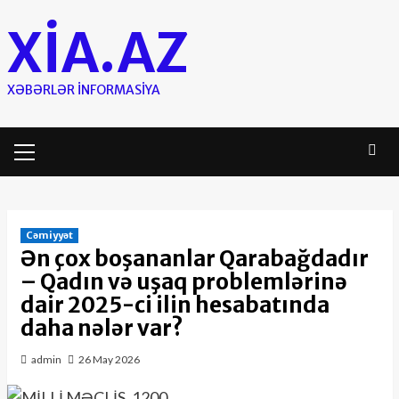
Skip
XIA.AZ
to
content
XƏBƏRLƏR INFORMASIYA
Primary
Menu
Cəmiyyət
Ən çox boşananlar Qarabağdadır
– Qadın və uşaq problemlərinə
dair 2025-ci ilin hesabatında
daha nələr var?
admin
26 May 2026