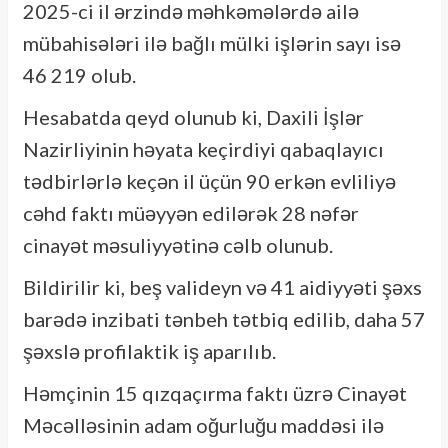
2025-ci il ərzində məhkəmələrdə ailə
mübahisələri ilə bağlı mülki işlərin sayı isə
46 219 olub.
Hesabatda qeyd olunub ki, Daxili İşlər
Nazirliyinin həyata keçirdiyi qabaqlayıcı
tədbirlərlə keçən il üçün 90 erkən evliliyə
cəhd faktı müəyyən edilərək 28 nəfər
cinayət məsuliyyətinə cəlb olunub.
Bildirilir ki, beş valideyn və 41 aidiyyəti şəxs
barədə inzibati tənbeh tətbiq edilib, daha 57
şəxslə profilaktik iş aparılıb.
Həmçinin 15 qızqaçırma faktı üzrə Cinayət
Məcəlləsinin adam oğurluğu maddəsi ilə