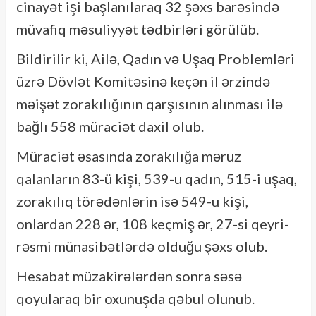
cinayət işi başlanılaraq 32 şəxs barəsində
müvafiq məsuliyyət tədbirləri görülüb.
Bildirilir ki, Ailə, Qadın və Uşaq Problemləri
üzrə Dövlət Komitəsinə keçən il ərzində
məişət zorakılığının qarşısının alınması ilə
bağlı 558 müraciət daxil olub.
Müraciət əsasında zorakılığa məruz
qalanların 83-ü kişi, 539-u qadın, 515-i uşaq,
zorakılıq törədənlərin isə 549-u kişi,
onlardan 228 ər, 108 keçmiş ər, 27-si qeyri-
rəsmi münasibətlərdə olduğu şəxs olub.
Hesabat müzakirələrdən sonra səsə
qoyularaq bir oxunuşda qəbul olunub.