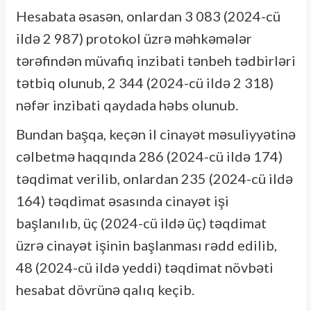
Hesabata əsasən, onlardan 3 083 (2024-cü
ildə 2 987) protokol üzrə məhkəmələr
tərəfindən müvafiq inzibati tənbeh tədbirləri
tətbiq olunub, 2 344 (2024-cü ildə 2 318)
nəfər inzibati qaydada həbs olunub.
Bundan başqa, keçən il cinayət məsuliyyətinə
cəlbetmə haqqında 286 (2024-cü ildə 174)
təqdimat verilib, onlardan 235 (2024-cü ildə
164) təqdimat əsasında cinayət işi
başlanılıb, üç (2024-cü ildə üç) təqdimat
üzrə cinayət işinin başlanması rədd edilib,
48 (2024-cü ildə yeddi) təqdimat növbəti
hesabat dövrünə qalıq keçib.