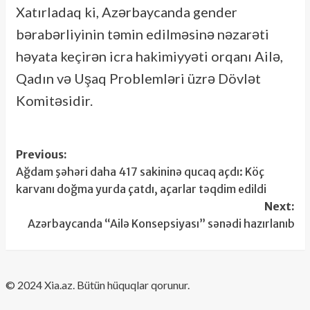
Xatırladaq ki, Azərbaycanda gender
bərabərliyinin təmin edilməsinə nəzarəti
həyata keçirən icra hakimiyyəti orqanı Ailə,
Qadın və Uşaq Problemləri üzrə Dövlət
Komitəsidir.
Post
Previous:
Ağdam şəhəri daha 417 sakininə qucaq açdı: Köç
navigation
karvanı doğma yurda çatdı, açarlar təqdim edildi
Next:
Azərbaycanda “Ailə Konsepsiyası” sənədi hazırlanıb
​© 2024 Xia.az. Bütün hüquqlar qorunur.