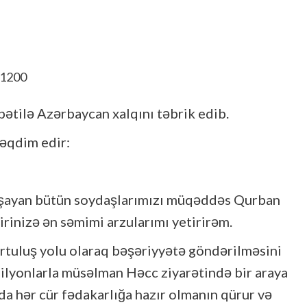
tilə Azərbaycan xalqını təbrik edib.
təqdim edir:
aşayan bütün soydaşlarımızı müqəddəs Qurban
irinizə ən səmimi arzularımı yetirirəm.
rtuluş yolu olaraq bəşəriyyətə göndərilməsini
lyonlarla müsəlman Həcc ziyarətində bir araya
nda hər cür fədakarlığa hazır olmanın qürur və