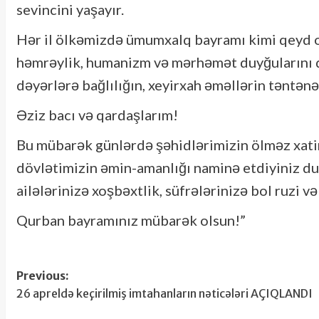
sevincini yaşayır.
Hər il ölkəmizdə ümumxalq bayramı kimi qeyd o
həmrəylik, humanizm və mərhəmət duyğularını d
dəyərlərə bağlılığın, xeyirxah əməllərin təntənəs
Əziz bacı və qardaşlarım!
Bu mübarək günlərdə şəhidlərimizin ölməz xatirə
dövlətimizin əmin-amanlığı naminə etdiyiniz dua
ailələrinizə xoşbəxtlik, süfrələrinizə bol ruzi v
Qurban bayramınız mübarək olsun!”
Post
Previous:
26 apreldə keçirilmiş imtahanların nəticələri AÇIQLANDI
navigation