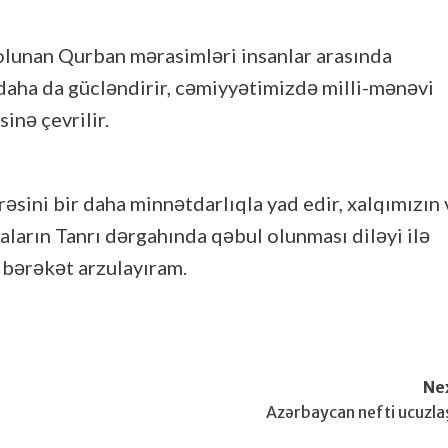
lunan Qurban mərasimləri insanlar arasında
aha da gücləndirir, cəmiyyətimizdə milli-mənəvi
inə çevrilir.
sini bir daha minnətdarlıqla yad edir, xalqımızın 
ların Tanrı dərgahında qəbul olunması diləyi ilə
ə bərəkət arzulayıram.
Ne
Azərbaycan nefti ucuzla