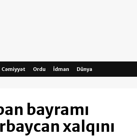
Cəmiyyət
Ordu
İdman
Dünya
ban bayramı
rbaycan xalqını