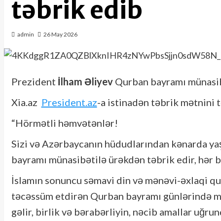
təbrik edib
admin
26 May 2026
Prezident
İlham Əliyev
Qurban bayramı münasibə
Xia.az
President.az
-a istinadən təbrik mətnini 
“Hörmətli həmvətənlər!
Sizi və Azərbaycanın hüdudlarından kənarda y
bayramı münasibətilə ürəkdən təbrik edir, hər b
İslamın sonuncu səmavi din və mənəvi-əxlaqi qu
təcəssüm etdirən Qurban bayramı günlərində mi
gəlir, birlik və bərabərliyin, nəcib amallar uğru