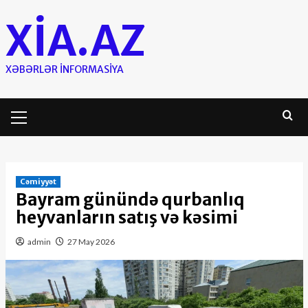
Skip
XIA.AZ
to
content
XƏBƏRLƏR INFORMASIYA
Primary
Menu
Cəmiyyət
Bayram günündə qurbanlıq
heyvanların satış və kəsimi
admin
27 May 2026