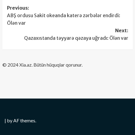
Post
Previous:
ABŞ ordusu Sakit okeanda katerə zərbələr endirdi:
navigation
Ölən var
Next:
Qazaxıstanda təyyarə qəzaya uğradı: Ölən var
​© 2024 Xia.az. Bütün hüquqlar qorunur.
|
by AF themes.