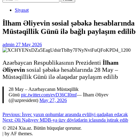
Siyasət
İlham Əliyevin sosial şəbəkə hesablarında
Müstəqillik Günü ilə bağlı paylaşım edilib
admin
27 May 2026
Azərbaycan Respublikasının Prezidenti
İlham
Əliyevin
sosial şəbəkə hesablarında 28 May –
Müstəqillik Günü ilə əlaqədar paylaşım edilib
28 May – Azərbaycanın Müstəqillik
Günü
pic.twitter.com/evD36CI0mf
— İlham Əliyev
(@azpresident)
May 27, 2026
Post
Previous:
İsveç yaxın qohumlar arasında evliliyi qadağan edəcək
Next:
Əli Nağıyev MDB-yə üzv dövlətlərin iclasında iştirak edib
navigation
​© 2024 Xia.az. Bütün hüquqlar qorunur.
|
by AF themes.