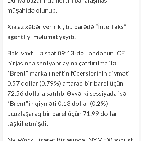
Dünya bazarında neftin bahalaşması
müşahidə olunub.
Xia.az xəbər verir ki, bu barədə “İnterfaks”
agentliyi məlumat yayıb.
Bakı vaxtı ilə saat 09:13-də Londonun ICE
birjasında sentyabr ayına çatdırılma ilə
“Brent” markalı neftin füçerslərinin qiyməti
0.57 dollar (0.79%) artaraq bir barel üçün
72.56 dollara satılıb. Əvvəlki sessiyada isə
“Brent”in qiyməti 0.13 dollar (0.2%)
ucuzlaşaraq bir barel üçün 71.99 dollar
təşkil etmişdi.
Nyu-York Ticarət Birjasında (NYMEX) avqust