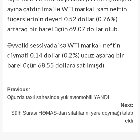
ayına çatdırılma ilə WTI markalı xam neftin
füçerslərinin dəyəri 0.52 dollar (0.76%)
artaraq bir barel üçün 69.07 dollar olub.
Əvvəlki sessiyada isə WTI markalı neftin
qiyməti 0.14 dollar (0.2%) ucuzlaşaraq bir
barel üçün 68.55 dollara satılmışdı.
Previous:
Post
Oğuzda taxıl sahəsində yük avtomobili YANDI
navigation
Next:
Sülh Şurası HƏMAS-dan silahlarını yerə qoymağı tələb
etdi