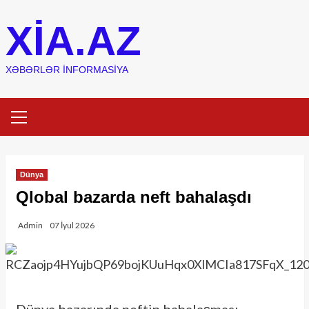
Skip
XIA.AZ
to
content
XƏBƏRLƏR INFORMASIYA
Primary
Menu
Dünya
Qlobal bazarda neft bahalaşdı
Admin
07 İyul 2026