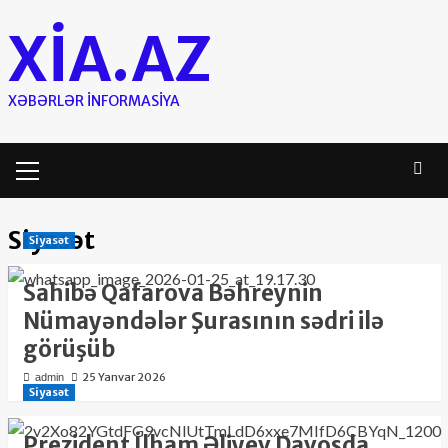
Skip
XIA.AZ
to
content
XƏBƏRLƏR INFORMASIYA
Primary
Menu
Siyasət
Siyasət
Sahibə Qafarova Bəhreynin
Nümayəndələr Şurasının sədri ilə
görüşüb
25 Yanvar 2026
admin
Siyasət
Prezident İlham Əliyev Davosda