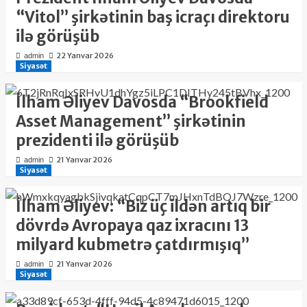
“Vitol” şirkətinin baş icraçı direktoru
ilə görüşüb
22 Yanvar 2026
admin
Siyasət
İlham Əliyev Davosda “Brookfield
Asset Management” şirkətinin
prezidenti ilə görüşüb
21 Yanvar 2026
admin
Siyasət
İlham Əliyev: “Biz üç ildən artıq bir
dövrdə Avropaya qaz ixracını 13
milyard kubmetrə çatdırmışıq”
21 Yanvar 2026
admin
Siyasət