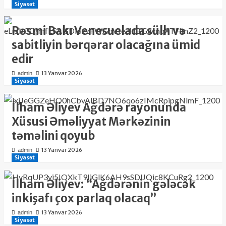
Siyasət
Rəsmi Bakı Venesuelada sülh və
sabitliyin bərqərar olacağına ümid
edir
13 Yanvar 2026
admin
Siyasət
İlham Əliyev Ağdərə rayonunda
Xüsusi Əməliyyat Mərkəzinin
təməlini qoyub
13 Yanvar 2026
admin
Siyasət
İlham Əliyev: “Ağdərənin gələcək
inkişafı çox parlaq olacaq”
13 Yanvar 2026
admin
Siyasət