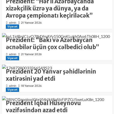
Prezident: “Hər il Azərbaycanda
xizəkçilik üzrə ya dünya, ya da
Avropa çempionatı keçiriləcək”
21 Yanvar 2026
admin
Siyasət
Prezident: “Bakı və Azərbaycan
əcnəbilər üçün çox cəlbedici olub”
21 Yanvar 2026
admin
Siyasət
Prezident 20 Yanvar şəhidlərinin
xatirəsini yad etdi
18 Yanvar 2026
admin
Siyasət
Prezident İqbal Hüseynovu
vəzifəsindən azad etdi