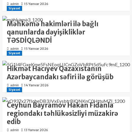
15 Yanvar 2026
admin
Siyasət
Məhkəmə hakimləri ilə bağlı
qanunlarda dəyişikliklər
TƏSDİQLƏNDİ
15 Yanvar 2026
admin
Siyasət
Hikmət Hacıyev Qazaxıstanın
Azərbaycandakı səfiri ilə görüşüb
14 Yanvar 2026
admin
Siyasət
Ceyhun Bayramov Hakan Fidanla
regiondakı təhlükəsizliyi müzakirə
edib
13 Yanvar 2026
admin