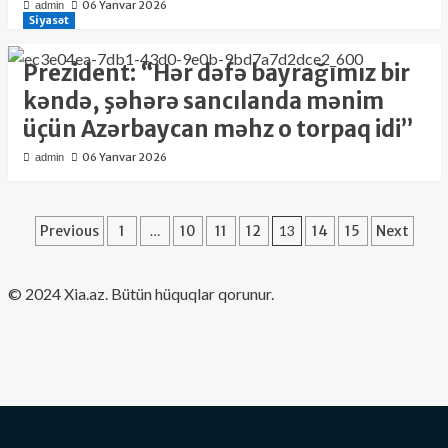
06 Yanvar 2026
admin
Siyasət
Prezident: “Hər dəfə bayrağımız bir
kəndə, şəhərə sancılanda mənim
üçün Azərbaycan məhz o torpaq idi”
06 Yanvar 2026
admin
Posts
Previous
1
…
10
11
12
13
14
15
Next
pagination
​© 2024 Xia.az. Bütün hüquqlar qorunur.