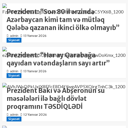
Prezident: “Son 80 il ərzində
Azərbaycan kimi tam və mütləq
Qələbə qazanan ikinci ölkə olmayıb”
13 Yanvar 2026
admin
Siyasət
Prezident: “Hər ay Qarabağa
qayıdan vətəndaşların sayı artır”
13 Yanvar 2026
admin
Siyasət
Prezident Bakı və Abşeronun su
məsələləri ilə bağlı dövlət
proqramını TƏSDİQLƏDİ
12 Yanvar 2026
admin
Siyasət