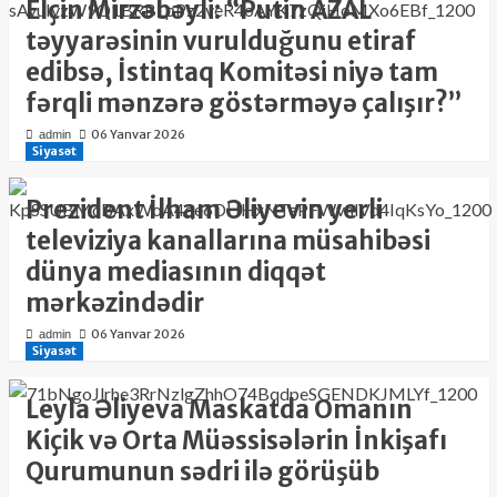
Elçin Mirzəbəyli: “Putin AZAL
təyyarəsinin vurulduğunu etiraf
edibsə, İstintaq Komitəsi niyə tam
fərqli mənzərə göstərməyə çalışır?”
06 Yanvar 2026
admin
Siyasət
Prezident İlham Əliyevin yerli
televiziya kanallarına müsahibəsi
dünya mediasının diqqət
mərkəzindədir
06 Yanvar 2026
admin
Siyasət
Leyla Əliyeva Maskatda Omanın
Kiçik və Orta Müəssisələrin İnkişafı
Qurumunun sədri ilə görüşüb