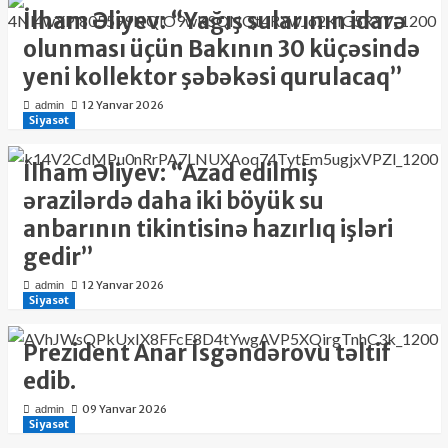
İlham Əliyev: “Yağış sularının idarə
olunması üçün Bakının 30 küçəsində
yeni kollektor şəbəkəsi qurulacaq”
12 Yanvar 2026
admin
Siyasət
İlham Əliyev: “Azad edilmiş
ərazilərdə daha iki böyük su
anbarının tikintisinə hazırlıq işləri
gedir”
12 Yanvar 2026
admin
Siyasət
Prezident Anar İsgəndərovu təltif
edib.
09 Yanvar 2026
admin
Siyasət