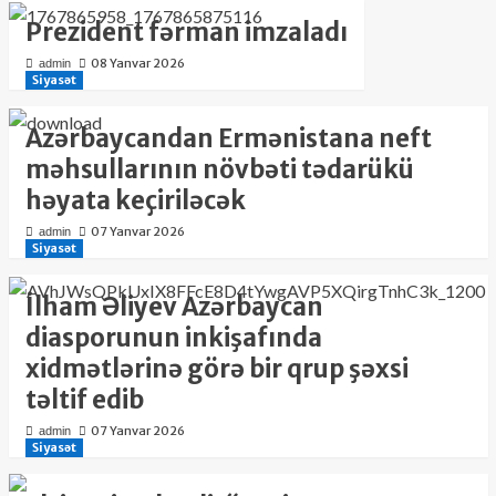
Prezident fərman imzaladı
08 Yanvar 2026
admin
Siyasət
Azərbaycandan Ermənistana neft
məhsullarının növbəti tədarükü
həyata keçiriləcək
07 Yanvar 2026
admin
Siyasət
İlham Əliyev Azərbaycan
diasporunun inkişafında
xidmətlərinə görə bir qrup şəxsi
təltif edib
07 Yanvar 2026
admin
Siyasət