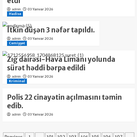
etdi
03 Yanvar 2026
admin
Hadisə
İtkin düşən 3 nəfər tapıldı.
03 Yanvar 2026
admin
Cəmiyyət
Zığ dairəsi-Hava Limanı yolunda
sürət həddi bərpa edildi
03 Yanvar 2026
admin
Kriminal
Polis 22 cinayətin açılmasını təmin
edib.
03 Yanvar 2026
admin
…
104
…