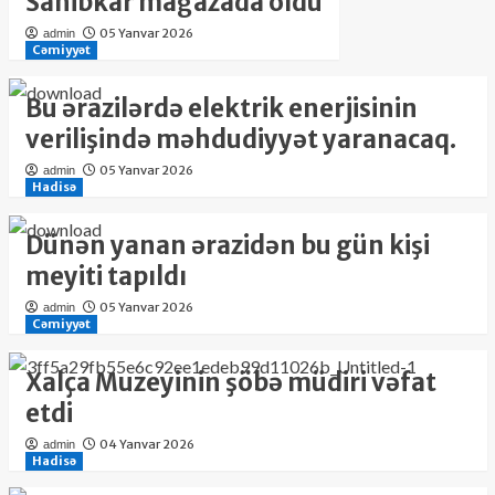
Sahibkar mağazada öldü
05 Yanvar 2026
admin
Cəmiyyət
Bu ərazilərdə elektrik enerjisinin
verilişində məhdudiyyət yaranacaq.
05 Yanvar 2026
admin
Hadisə
Dünən yanan ərazidən bu gün kişi
meyiti tapıldı
05 Yanvar 2026
admin
Cəmiyyət
Xalça Muzeyinin şöbə müdiri vəfat
etdi
04 Yanvar 2026
admin
Hadisə