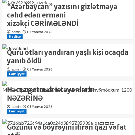
“Azərbaycan” yazısını gizlətməyə
cəhd edən erməni
xizəkçi CƏRİMƏLƏNDİ
03 Yanvar 2026
admin
Hadisə
Quru otları yandıran yaşlı kişi ocaqda
yanıb öldü
03 Yanvar 2026
admin
Cəmiyyət
Həccə getmək istəyənlərin
NƏZƏRİNƏ
03 Yanvar 2026
admin
Cəmiyyət
Gözünü və böyrəyini itirən qazi vəfat