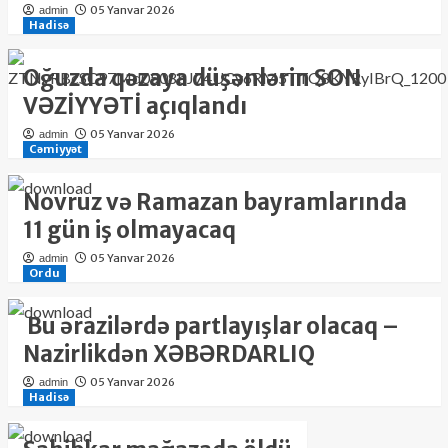
05 Yanvar 2026
admin
Hadisə
Oğuzda qəzaya düşənlərin SON
VƏZİYYƏTİ açıqlandı
05 Yanvar 2026
admin
Cəmiyyət
Novruz və Ramazan bayramlarında
11 gün iş olmayacaq
05 Yanvar 2026
admin
Ordu
Bu ərazilərdə partlayışlar olacaq –
Nazirlikdən XƏBƏRDARLIQ
05 Yanvar 2026
admin
Hadisə