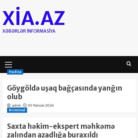
Skip
XIA.AZ
to
content
XƏBƏRLƏR INFORMASIYA
Primary
Menu
Hadisə
Göygöldə uşaq bağçasında yanğın
olub
05 Yanvar 2026
admin
Kriminal
Saxta həkim-ekspert məhkəmə
zalından azadlığa buraxıldı