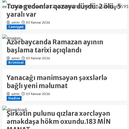
Toya gedənlər qəzaya düşdü: 2 ölü, 5
yaralı var
03 Yanvar 2026
admin
Cəmiyyət
Azərbaycanda Ramazan ayının
başlama tarixi açıqlandı
03 Yanvar 2026
admin
Kriminal
Yanacağı mənimsəyən şəxslərlə
bağlı yeni məlumat
03 Yanvar 2026
admin
Hadisə
Şirkətin pulunu qızlara xərcləyən
əməkdaşa hökm oxundu.183 MİN