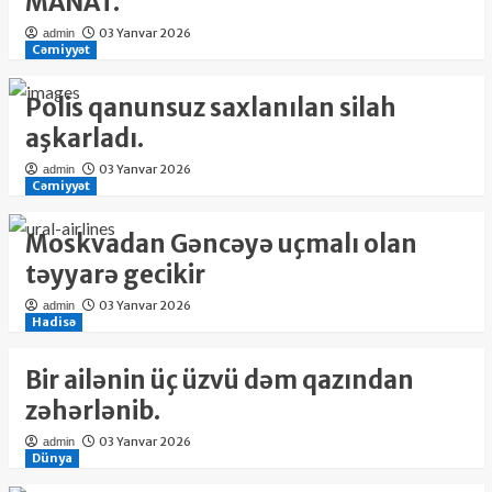
MANAT.
03 Yanvar 2026
admin
Cəmiyyət
Polis qanunsuz saxlanılan silah
aşkarladı.
03 Yanvar 2026
admin
Cəmiyyət
Moskvadan Gəncəyə uçmalı olan
təyyarə gecikir
03 Yanvar 2026
admin
Hadisə
Bir ailənin üç üzvü dəm qazından
zəhərlənib.
03 Yanvar 2026
admin
Dünya