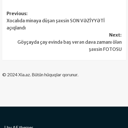
Post
Previous:
Xocalıda minaya düşən şəxsin SON VƏZİYYƏTİ
navigation
açıqlandı
Next:
Göyçayda çay evində baş verən dava zamanı ölən
şəxsin FOTOSU
​© 2024 Xia.az. Bütün hüquqlar qorunur.
|
by AF themes.