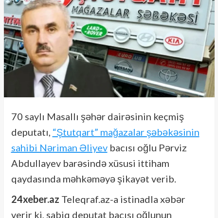
70 saylı Masallı şəhər dairəsinin keçmiş
deputatı,
“Ştutqart” mağazalar şəbəkəsinin
sahibi Nəriman Əliyev
bacısı oğlu Pərviz
Abdullayev barəsində xüsusi ittiham
qaydasında məhkəməyə şikayət verib.
24xeber.az
Teleqraf.az-a istinadla xəbər
verir ki, sabiq deputat bacısı oğlunun