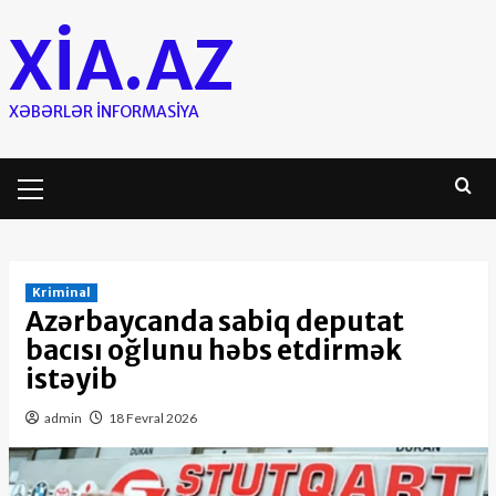
Skip
XIA.AZ
to
content
XƏBƏRLƏR INFORMASIYA
Primary
Menu
Kriminal
Azərbaycanda sabiq deputat
bacısı oğlunu həbs etdirmək
istəyib
admin
18 Fevral 2026