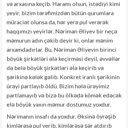
və arxasına keçib. Haramı olsun, istədiyi kimi
yeyir, bizim tərəfimizdən bütün qurumlara
müraciət olunsa da, hər yerə pul verərək
haqqımızı yeyirlər. Nəriman Əliyev bir neçə
məmurun adın çəkib deyir ki, onlar mənim
arxamdadırlar. Bu, Nəriman Əliyevin birinci
böyük şirkətləri ələ keçirməsi deyil, əvvəllər
də belə böyük şirkətləri ələ keçirib və
şərikinə kələk gəlib. Konkret iranlı şərikinin
ürəyi partlayıb öldü. Bizim hələ ürəyimiz
partlamayıb və bizə bu ölkədə kömək edəcək
elə böyük yaxın məmur dostumuz yoxdur.
Nərimanın insafı da yoxdur. Əksinə öyrəşib
kimlərəsə pul verib, kimlərəsə şər atdırıb