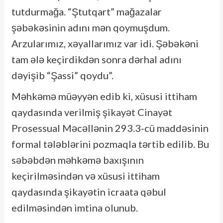
tutdurmağa. “Ştutqart” mağazalar
şəbəkəsinin adını mən qoymuşdum.
Arzularımız, xəyallarımız var idi. Şəbəkəni
tam ələ keçirdikdən sonra dərhal adını
dəyişib “Şassi” qoydu”.
Məhkəmə müəyyən edib ki, xüsusi ittiham
qaydasında verilmiş şikayət Cinayət
Prosessual Məcəllənin 293.3-cü maddəsinin
formal tələblərini pozmaqla tərtib edilib. Bu
səbəbdən məhkəmə baxışının
keçirilməsindən və xüsusi ittiham
qaydasında şikayətin icraata qəbul
edilməsindən imtina olunub.