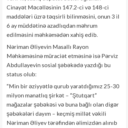
Cinayət Məcəlləsinin 147.2-ci və 148-ci
maddələri üzrə təqsirli bilinməsini, onun 3 il
6 ay müddətinə azadlıqdan məhrum
edilməsini məhkəmədən xahiş edib.
Nəriman Əliyevin Masallı Rayon
Məhkəməsinə müraciət etməsinə isə Pərviz
Abdullayevin sosial şəbəkədə yazdığı bu
status olub:
“Min bir əziyyətlə qurub yaratdığımız 25-30
milyon manatlıq şirkət – “Ştutqart”
mağazalar şəbəkəsi və buna bağlı olan digər
şəbəkələri dayım – keçmiş millət vəkili
Nəriman Əliyev tərəfindən əlimizdən alınıb