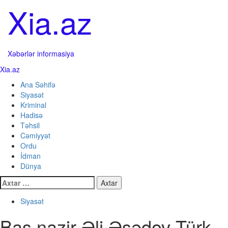
Skip
Xia.az
to
content
Xəbərlər informasiya
Primary
Xia.az
Menu
Ana Səhifə
Siyasət
Kriminal
Hadisə
Təhsil
Cəmiyyət
Ordu
İdman
Dünya
Axtarış:
Siyasət
Baş nazir Əli Əsədov Türk