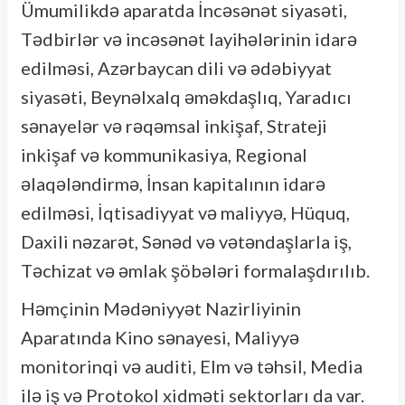
Ümumilikdə aparatda İncəsənət siyasəti,
Tədbirlər və incəsənət layihələrinin idarə
edilməsi, Azərbaycan dili və ədəbiyyat
siyasəti, Beynəlxalq əməkdaşlıq, Yaradıcı
sənayelər və rəqəmsal inkişaf, Strateji
inkişaf və kommunikasiya, Regional
əlaqələndirmə, İnsan kapitalının idarə
edilməsi, İqtisadiyyat və maliyyə, Hüquq,
Daxili nəzarət, Sənəd və vətəndaşlarla iş,
Təchizat və əmlak şöbələri formalaşdırılıb.
Həmçinin Mədəniyyət Nazirliyinin
Aparatında Kino sənayesi, Maliyyə
monitorinqi və auditi, Elm və təhsil, Media
ilə iş və Protokol xidməti sektorları da var.