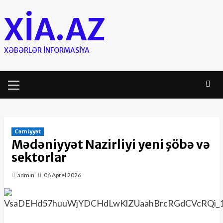
Skip
XIA.AZ
to
content
XƏBƏRLƏR INFORMASIYA
Primary
Menu
Cəmiyyət
Mədəniyyət Nazirliyi yeni şöbə və
sektorlar
admin
06 Aprel 2026