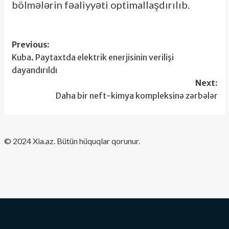
bölmələrin fəaliyyəti optimallaşdırılıb.
Post
Previous:
Kuba. Paytaxtda elektrik enerjisinin verilişi
navigation
dayandırıldı
Next:
Daha bir neft-kimya kompleksinə zərbələr
​© 2024 Xia.az. Bütün hüquqlar qorunur.