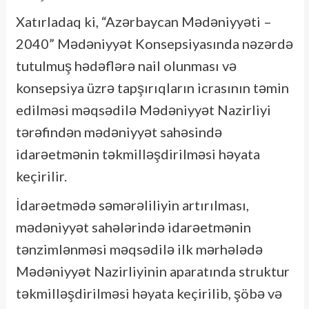
Xatırladaq ki, “Azərbaycan Mədəniyyəti –
2040” Mədəniyyət Konsepsiyasında nəzərdə
tutulmuş hədəflərə nail olunması və
konsepsiya üzrə tapşırıqların icrasının təmin
edilməsi məqsədilə Mədəniyyət Nazirliyi
tərəfindən mədəniyyət sahəsində
idarəetmənin təkmilləşdirilməsi həyata
keçirilir.
İdarəetmədə səmərəliliyin artırılması,
mədəniyyət sahələrində idarəetmənin
tənzimlənməsi məqsədilə ilk mərhələdə
Mədəniyyət Nazirliyinin aparatında struktur
təkmilləşdirilməsi həyata keçirilib, şöbə və