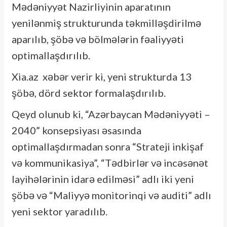
Mədəniyyət Nazirliyinin aparatının
yenilənmiş strukturunda təkmilləşdirilmə
aparılıb, şöbə və bölmələrin fəaliyyəti
optimallaşdırılıb.
Xia.az xəbər verir ki, yeni strukturda 13
şöbə, dörd sektor formalaşdırılıb.
Qeyd olunub ki, “Azərbaycan Mədəniyyəti –
2040” konsepsiyası əsasında
optimallaşdırmadan sonra “Strateji inkişaf
və kommunikasiya”, “Tədbirlər və incəsənət
layihələrinin idarə edilməsi” adlı iki yeni
şöbə və “Maliyyə monitorinqi və auditi” adlı
yeni sektor yaradılıb.