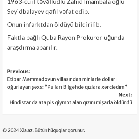
1963-cü il təvəllüdlü Zahid İmambala oğlu
Seyidbalayev qəfil vəfat edib.
Onun infarktdan öldüyü bildirilib.
Faktla bağlı Quba Rayon Prokurorluğunda
araşdırma aparılır.
Post
Previous:
Etibar Məmmədovun villasından minlərlə dolları
navigation
oğurlayan şəxs: “Pulları Bilgəhdə qızlara xərclədim”
Next:
Hindistanda ata pis qiymət alan qızını mişarla öldürdü
​© 2024 Xia.az. Bütün hüquqlar qorunur.