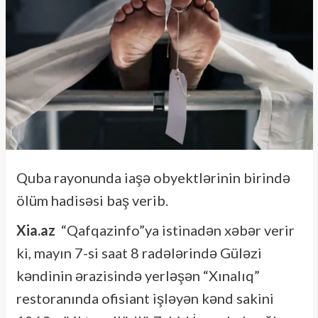
Quba rayonunda iaşə obyektlərinin birində
ölüm hadisəsi baş verib.
Xia.az
“Qafqazinfo”ya istinadən xəbər verir
ki, mayın 7-si saat 8 radələrində Güləzi
kəndinin ərazisində yerləşən “Xınalıq”
restoranında ofisiant işləyən kənd sakini